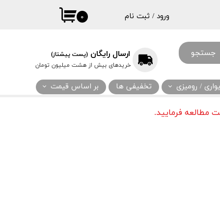
ورود
/
ثبت نام
۰
حساب کاربری
من
جستجو
ارسال رایگان
(پست پیشتاز)
تغییر گذر واژه
خریدهای بیش از هشت میلیون تومان
سفارشات
اری / رومیزی
تخفیفی ها
بر اساس قیمت
خروج از حساب
کاربری
 مطالعه فرمایید.