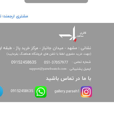
مشتری ارجمند؛ توجه
نشانی : مشهد - میدان جانباز - مرکز خرید پاژ - طبقه ا
(جهت خرید حضوری لطفا با تلفن های فروشگاه هماهنگ بفرمایید)
09152458635
051-37057977
شماره تماس :
​​​​​​​ایمیل پشتیبانی : support@parsehwatch.com
​با ما در تماس باشید
09152458635
gallery.parseh1