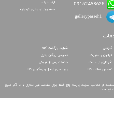
ارتباط با ما
09152458635
همه چیز درباره ی اکودرایو
galleryparseh1
مات
گارانتی
شرایط بازگشت کالا
قوانین و مقررات
تعویض رایگان باتری
نگهداری از ساعت
خدمات پس از فروش
تضمین اصالت کالا
رویه های ارسال و رهگیری کالا
تفاده از مطالب سایت پارسه واچ فقط برای مقاصد غیر تجاری و با ذکر منبع
امانع است