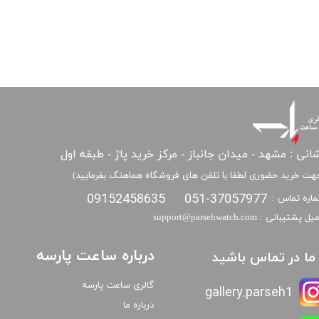
انی : مشهد - میدان جانباز - مرکز خرید پاژ - طبقه اول
هت خرید حضوری لطفا با تلفن های فروشگاه هماهنگ بفرمایید)
09152458635
051-37057977
اره تماس :
​​ایمیل پشتیبانی : support@parsehwatch.com
درباره ساعت پارسه
ا ما در تماس باشید
گالری ساعت پارسه
gallery.parseh1
درباره ما