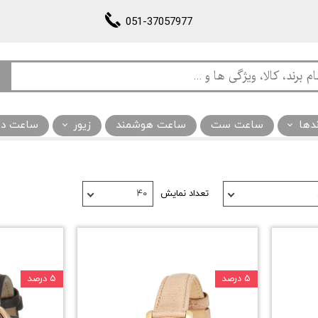
051-37057977
ندها
ساعت ست
ساعت هوشمند
زیور
ساعت دیو
تعداد نمایش
۴۰
۵ درصد
۵ درصد