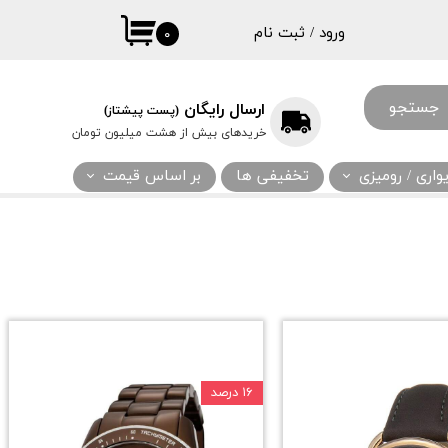
ورود
/
ثبت نام
۰
حساب کاربری
من
جستجو
ارسال رایگان
(پست پیشتاز)
تغییر گذر واژه
خریدهای بیش از هشت میلیون تومان
سفارشات
اری / رومیزی
تخفیفی ها
بر اساس قیمت
خروج از حساب
کاربری
۱۶ درصد