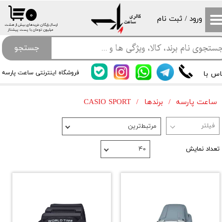
۰
ورود
/
ثبت نام
حساب کاربری من
​ارسال رایگان خریدهای بیش از هشت
میلیون تومان با پست پیشتاز
تغییر گذر واژه
جستجو
سفارشات
اس با
فروشگاه اینترنتی ساعت پارسه
خروج از حساب کاربری
ساعت پارسه
برندها
CASIO SPORT
مرتبط‌ترین
تعداد نمایش
۴۰