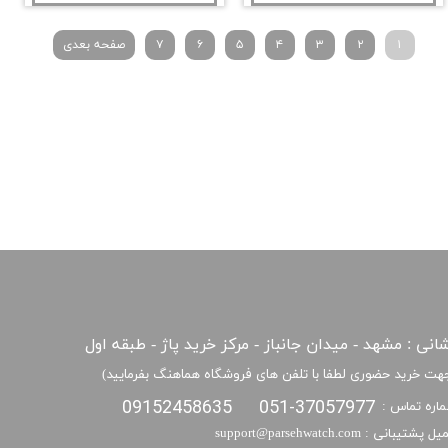
۱
۲
۳
۴
۵
۶
۷
صفحه بعدی
انی : مشهد - میدان جانباز - مرکز خرید پاژ - طبقه اول
هت خرید حضوری لطفا با تلفن های فروشگاه هماهنگ بفرمایید)
09152458635
051-37057977
اره تماس :
​​ایمیل پشتیبانی : support@parsehwatch.com