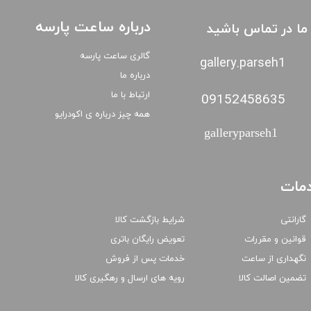
درباره ساعت پارسه
ا ما در تماس باشید
گالری ساعت پارسه
gallery.parseh1
درباره ما
ارتباط با ما
09152458635
همه چیز درباره ی اکودرایو
galleryparseh1
مات
گارانتی
شرایط بازگشت کالا
قوانین و مقررات
تعویض رایگان باتری
نگهداری از ساعت
خدمات پس از فروش
تضمین اصالت کالا
رویه های ارسال و رهگیری کالا