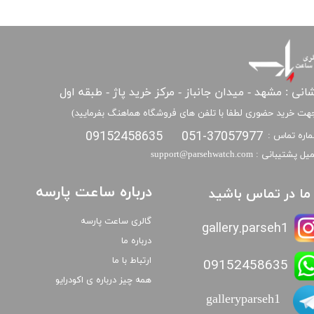
انی : مشهد - میدان جانباز - مرکز خرید پاژ - طبقه اول
هت خرید حضوری لطفا با تلفن های فروشگاه هماهنگ بفرمایید)
09152458635
051-37057977
اره تماس :
​​ایمیل پشتیبانی : support@parsehwatch.com
درباره ساعت پارسه
ا ما در تماس باشید
گالری ساعت پارسه
gallery.parseh1
درباره ما
ارتباط با ما
09152458635
همه چیز درباره ی اکودرایو
galleryparseh1