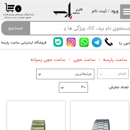
۰
ورود
/
ثبت نام
حساب کاربری من
​ارسال رایگان خریدهای بیش از هشت
میلیون تومان با پست پیشتاز
تغییر گذر واژه
جستجو
سفارشات
اس با
فروشگاه اینترنتی ساعت پارسه
خروج از حساب کاربری
ساعت پارسه
ساعت مچی
ساعت مچی پسرانه
مرتبط‌ترین
تعداد نمایش
۴۰