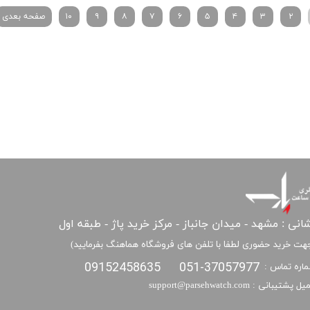
۲
۳
۴
۵
۶
۷
۸
۹
۱۰
صفحه بعدی
انی : مشهد - میدان جانباز - مرکز خرید پاژ - طبقه اول
هت خرید حضوری لطفا با تلفن های فروشگاه هماهنگ بفرمایید)
09152458635
051-37057977
اره تماس :
​​ایمیل پشتیبانی : support@parsehwatch.com