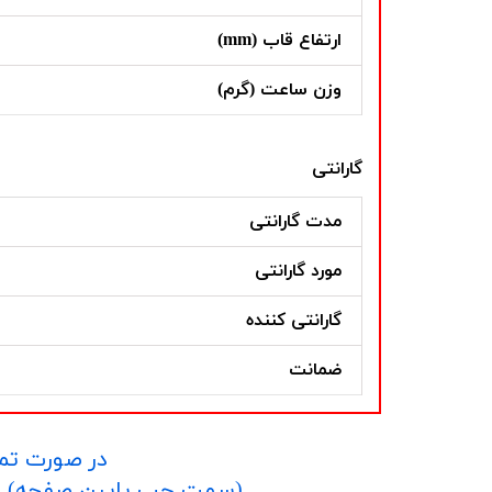
ارتفاع قاب (mm)
وزن ساعت (گرم)
گارانتی
مدت گارانتی
مورد گارانتی
گارانتی کننده
ضمانت
در صورت تما
​​​​​​​(سمت چپ پایین صفحه) و یا شماره 09152458635 در واتساپ یا تلگرام و یا 