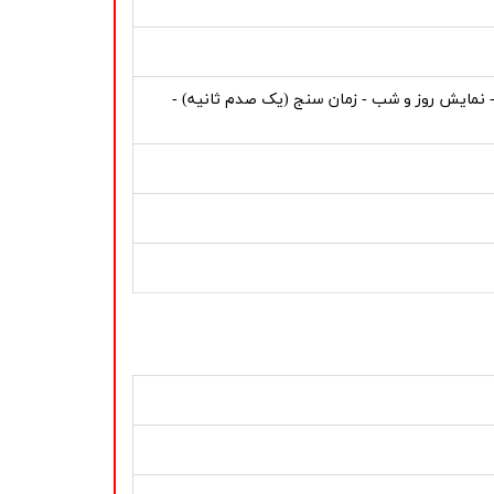
رنومتر - تاریخ - نمایشگر روز هفته - نمایشگر 24 ساعته - نمایش روز و شب - زمان سنج (یک صدم ثانیه) -