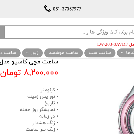
051-37057977
LW-2
ندها
ساعت ست
ساعت هوشمند
زیور
ساعت دیو
ساعت مچی کاسیو مدل W-203-8AVDF
۸,۲۰۰,۰۰۰ تومان
• کرنومتر
• نور پس زمینه
• تاریخ
• نمایشگر روز هفته
• دو زمانه
• زنگ هشدار
• زنگ سر ساعت