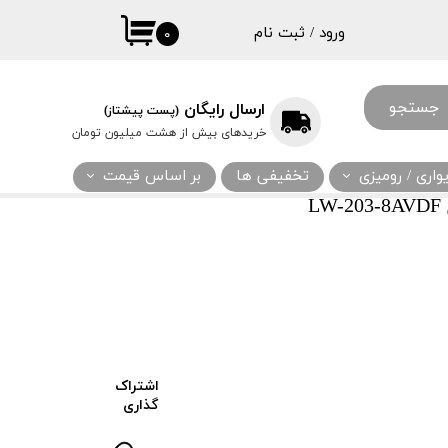
ورود
/
ثبت نام
۰
حساب کاربری
من
جستجو
ارسال رایگان
(پست پیشتاز)
تغییر گذر واژه
خریدهای بیش از هشت میلیون تومان
سفارشات
اری / رومیزی
تخفیفی ها
بر اساس قیمت
خروج از حساب
L
کاربری
اشتراک
گذاری