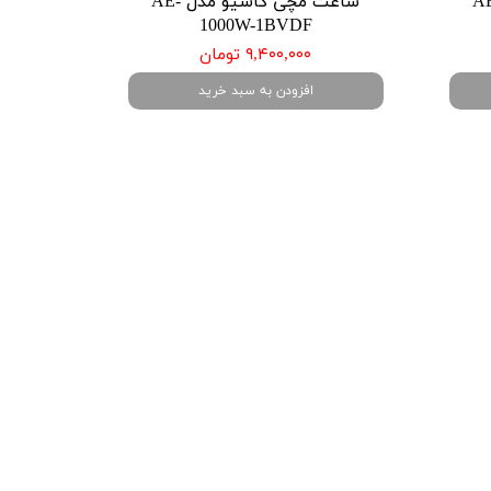
 کاسیو مدل AE-
ساعت مچی کاسیو مدل AE-
1000W-1BVDF
۹,۴۰۰,۰۰۰ تومان
افزودن به سبد خرید