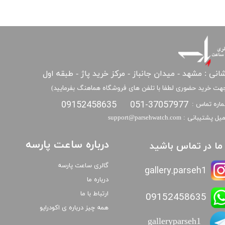
انی : مشهد - میدان جانباز - مرکز خرید پاژ - طبقه اول
هت خرید حضوری لطفا با تلفن های فروشگاه هماهنگ بفرمایید)
09152458635
051-37057977
اره تماس :
​​ایمیل پشتیبانی : support@parsehwatch.com
درباره ساعت پارسه
ا ما در تماس باشید
گالری ساعت پارسه
gallery.parseh1
درباره ما
ارتباط با ما
09152458635
همه چیز درباره ی اکودرایو
galleryparseh1