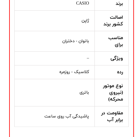
برند
CASIO
اصالت
ژاپن
کشور برند
مناسب
بانوان - دختران
برای
ویژگی
–
رده
کلاسیک - روزمره
نوع موتور
(نیروی
باتری
محرکه)
مقاومت در
پاشیدگی آب روی ساعت
برابر آب