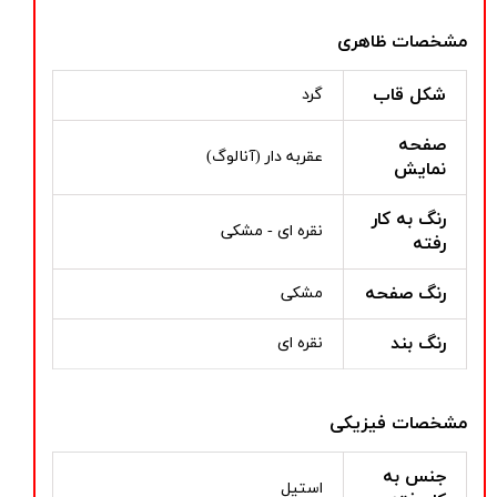
مشخصات ظاهری
شکل قاب
گرد
صفحه
عقربه دار (آنالوگ)
نمایش
رنگ به کار
نقره ای - مشکی
رفته
رنگ صفحه
مشکی
رنگ بند
نقره ای
مشخصات فیزیکی
جنس به
استیل