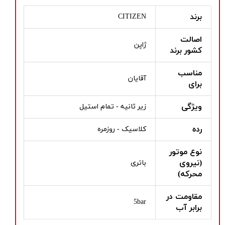
برند
CITIZEN
اصالت
ژاپن
کشور برند
مناسب
آقایان
برای
ویژگی
زیر ثانیه - تمام استیل
رده
کلاسیک - روزمره
نوع موتور
(نیروی
باتری
محرکه)
مقاومت در
5bar
برابر آب