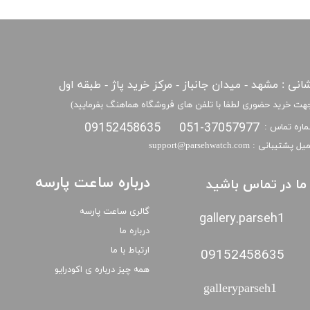
انی : مشهد - میدان جانباز - مرکز خرید پاژ - طبقه اول
هت خرید حضوری لطفا با تلفن های فروشگاه هماهنگ بفرمایید)
09152458635
051-37057977
اره تماس :
​​ایمیل پشتیبانی : support@parsehwatch.com
درباره ساعت پارسه
ا ما در تماس باشید
گالری ساعت پارسه
gallery.parseh1
درباره ما
ارتباط با ما
09152458635
همه چیز درباره ی اکودرایو
galleryparseh1