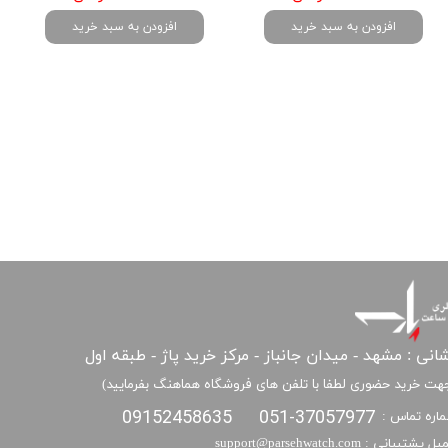
افزودن به سبد خرید
افزودن به سبد خرید
انی : مشهد - میدان جانباز - مرکز خرید پاژ - طبقه اول
هت خرید حضوری لطفا با تلفن های فروشگاه هماهنگ بفرمایید)
09152458635
051-37057977
اره تماس :
​​ایمیل پشتیبانی : support@parsehwatch.com