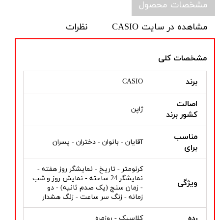
مشخصات محصول
مشاهده در سایت CASIO
نظرات
مشخصات کلی
برند
CASIO
اصالت
ژاپن
کشور برند
مناسب
آقایان - بانوان - دختران - پسران
برای
کرنومتر - تاریخ - نمایشگر روز هفته -
نمایشگر 24 ساعته - نمایش روز و شب
ویژگی
- زمان سنج (یک صدم ثانیه) - دو
زمانه - زنگ سر ساعت - زنگ هشدار
رده
کلاسیک - روزمره