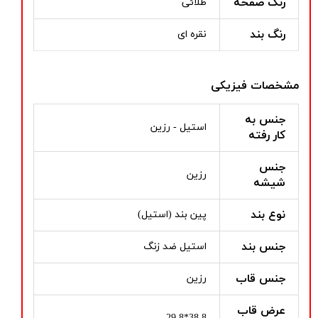
رنگ صفحه
طلائی
رنگ بند
نقره ای
مشخصات فیزیکی
جنس به
استیل - رزین
کار رفته
جنس
رزین
شیشه
نوع بند
پین بند (استیل)
جنس بند
استیل ضد زنگ
جنس قاب
رزین
عرض قاب