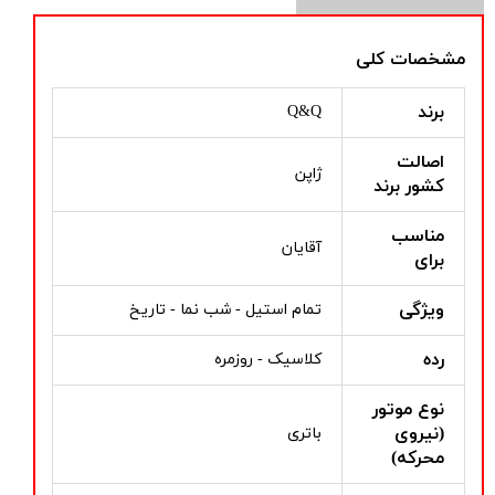
مشخصات کلی
برند
Q&Q
اصالت
ژاپن
کشور برند
مناسب
آقایان
برای
ویژگی
تمام استیل - شب نما - تاریخ
رده
کلاسیک - روزمره
نوع موتور
(نیروی
باتری
محرکه)