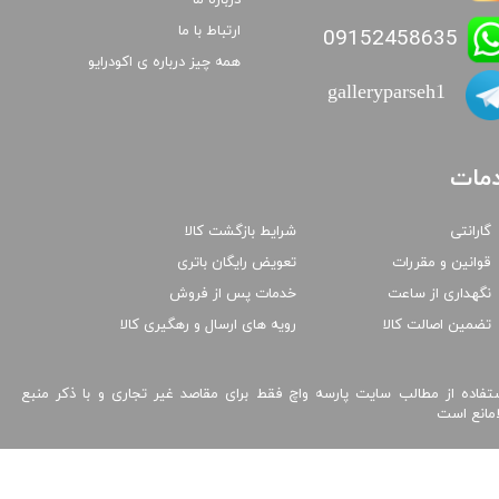
درباره ما
ارتباط با ما
09152458635
همه چیز درباره ی اکودرایو
galleryparseh1
مات
گارانتی
شرایط بازگشت کالا
قوانین و مقررات
تعویض رایگان باتری
نگهداری از ساعت
خدمات پس از فروش
تضمین اصالت کالا
رویه های ارسال و رهگیری کالا
تفاده از مطالب سایت پارسه واچ فقط برای مقاصد غیر تجاری و با ذکر منبع
امانع است