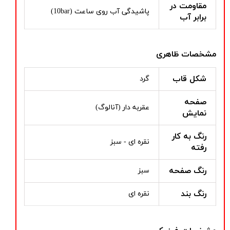
مقاومت در
پاشیدگی آب روی ساعت (10bar)
برابر آب
مشخصات ظاهری
شکل قاب
گرد
صفحه
عقربه دار (آنالوگ)
نمایش
رنگ به کار
نقره ای - سبز
رفته
رنگ صفحه
سبز
رنگ بند
نقره ای