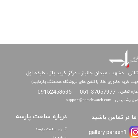
انی : مشهد - میدان جانباز - مرکز خرید پاژ - طبقه اول
هت خرید حضوری لطفا با تلفن های فروشگاه هماهنگ بفرمایید)
09152458635
051-37057977
اره تماس :
​​ایمیل پشتیبانی : support@parsehwatch.com
درباره ساعت پارسه
ا ما در تماس باشید
گالری ساعت پارسه
gallery.parseh1