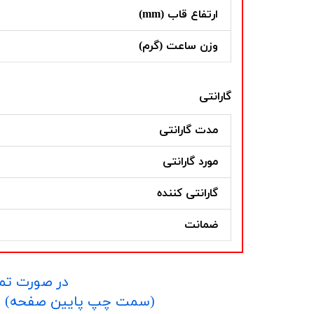
ارتفاع قاب (mm)
وزن ساعت (گرم)
گارانتی
مدت گارانتی
مورد گارانتی
گارانتی کننده
ضمانت
در صورت تما
​​​​​​​(سمت چپ پایین صفحه) و یا شماره 09152458635 در واتساپ یا تلگرام و یا 