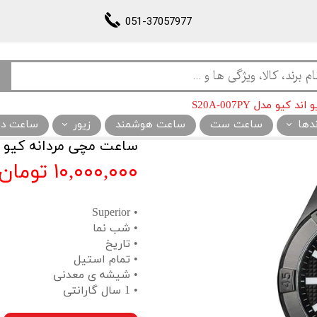
051-37057977
یو مدل S20A-007PY
ندها
ساعت ست
ساعت هوشمند
زیور
ساعت دیو
ساعت مچی مردانه کیو اند کیو 
۱۰,۰۰۰,۰۰۰ تومان
• Superior
• شب نما
• تاریخ
• تمام استیل
• شیشه ی معدنی
• 1 سال گارانتی