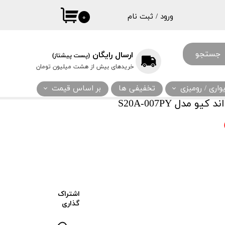
ورود
/
ثبت نام
۰
حساب کاربری
من
جستجو
ارسال رایگان
(پست پیشتاز)
تغییر گذر واژه
خریدهای بیش از هشت میلیون تومان
سفارشات
اری / رومیزی
تخفیفی ها
بر اساس قیمت
خروج از حساب
مدل S20A-007PY
کاربری
اشتراک
گذاری