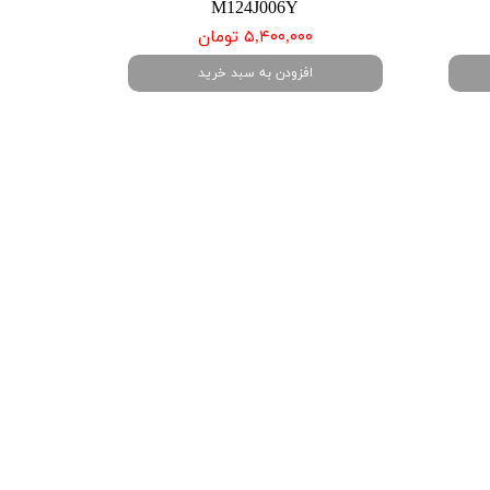
M124J006Y
۵,۴۰۰,۰۰۰ تومان
افزودن به سبد خرید