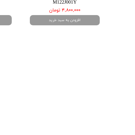
M122J001Y
۴,۸۰۰,۰۰۰ تومان
افزودن به سبد خرید