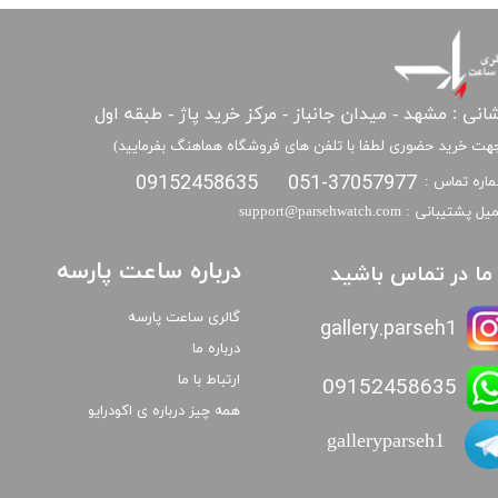
انی : مشهد - میدان جانباز - مرکز خرید پاژ - طبقه اول
هت خرید حضوری لطفا با تلفن های فروشگاه هماهنگ بفرمایید)
09152458635
051-37057977
اره تماس :
​​ایمیل پشتیبانی : support@parsehwatch.com
درباره ساعت پارسه
ا ما در تماس باشید
گالری ساعت پارسه
gallery.parseh1
درباره ما
ارتباط با ما
09152458635
همه چیز درباره ی اکودرایو
galleryparseh1