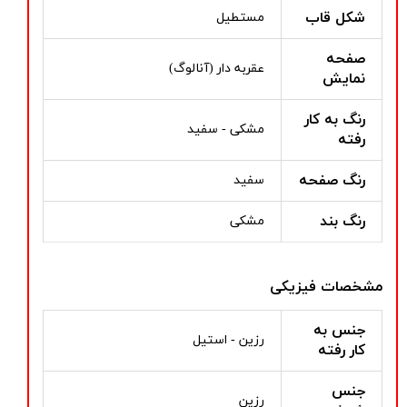
شکل قاب
مستطیل
صفحه
عقربه دار (آنالوگ)
نمایش
رنگ به کار
مشکی - سفید
رفته
رنگ صفحه
سفید
رنگ بند
مشکی
مشخصات فیزیکی
جنس به
رزین - استیل
کار رفته
جنس
رزین