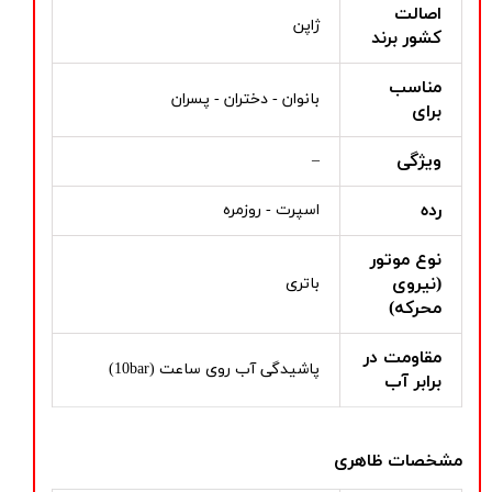
اصالت
ژاپن
کشور برند
مناسب
بانوان - دختران - پسران
برای
ویژگی
–
رده
اسپرت - روزمره
نوع موتور
(نیروی
باتری
محرکه)
مقاومت در
پاشیدگی آب روی ساعت (10bar)
برابر آب
مشخصات ظاهری