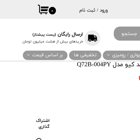
ورود
/
ثبت نام
۰
حساب کاربری
من
جستجو
ارسال رایگان
(پست پیشتاز)
تغییر گذر واژه
خریدهای بیش از هشت میلیون تومان
سفارشات
اری / رومیزی
تخفیفی ها
بر اساس قیمت
خروج از حساب
دل Q72B-004PY
کاربری
اشتراک
گذاری