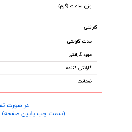
وزن ساعت (گرم)
گارانتی
مدت گارانتی
مورد گارانتی
گارانتی کننده
ضمانت
در صورت تما
​​​​​​​(سمت چپ پایین صفحه) و یا شماره 09152458635 در واتساپ یا تلگرام و یا 