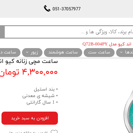
051-37057977
 مدل Q72B-004PY
ندها
ساعت ست
ساعت هوشمند
زیور
ساعت دیو
ساعت مچی زنانه کیو اند کیو م
۴,۳۰۰,۰۰۰ تومان
• بند استیل
• شیشه ی معدنی
• 1 سال گارانتی
افزودن به سبد خرید
افزودن به علاقه مندی ها