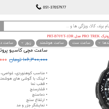
051-37057977
PRT-B70YT-
ندها
ساعت ست
ساعت هوشمند
زیور
ساعت دیو
ساعت مچی کاسیو پروترک PRO TREK مدل 0YT-1DR
۱۰۶,۳۰۰,۰۰۰ تومان
۲,۰۰۰
• مناسب کوهنوردی، غواصی، ش
• لینک با گوشی های هوشمند
• قطب نما
• فشارسنج
• دماسنج
• ارتفاع سنج
• نمایشگر جزر و مد