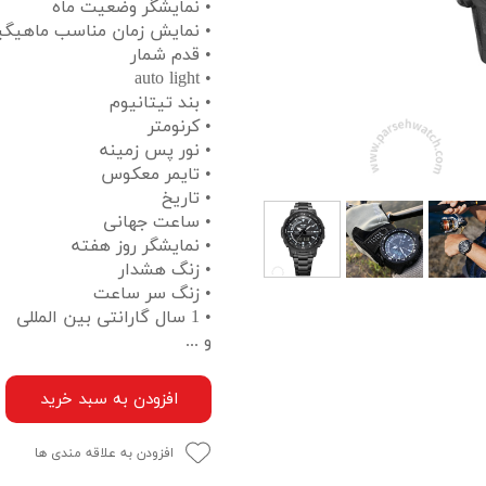
• نمایشگر وضعیت ماه
• نمایش زمان مناسب ماهیگی
• قدم شمار
• auto light
• بند تیتانیوم
• کرنومتر
• نور پس زمینه
• تایمر معکوس
• تاریخ
• ساعت جهانی
• نمایشگر روز هفته
• زنگ هشدار
• زنگ سر ساعت
• 1 سال گارانتی بین المللی
و ...
افزودن به سبد خرید
افزودن به علاقه مندی ها