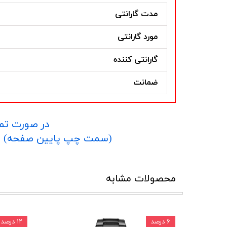
مدت گارانتی
مورد گارانتی
گارانتی کننده
ضمانت
در صورت تما
​​​​​​​(سمت چپ پایین صفحه) و یا شماره 09152458635 در واتساپ یا تلگرام و یا 
محصولات مشابه
۶ درصد
۱۲ درصد