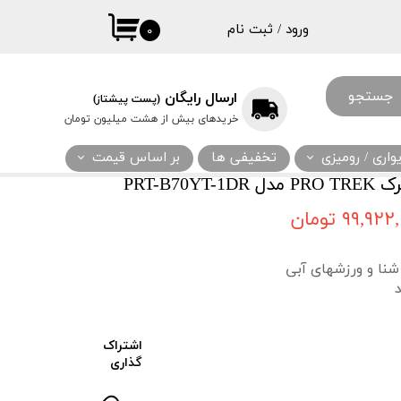
ورود
/
ثبت نام
۰
حساب کاربری
من
جستجو
ارسال رایگان
(پست پیشتاز)
تغییر گذر واژه
خریدهای بیش از هشت میلیون تومان
سفارشات
اری / رومیزی
تخفیفی ها
بر اساس قیمت
خروج از حساب
PRT-B7
کاربری
۹۹,۹۲ تومان
نا و ورزشهای آبی
اشتراک
گذاری