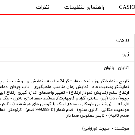
راهنمای تنظیمات
نظرات
CASIO
ژاپن
آقایان - بانوان
نمایشگر وضعیت ماه - نمایش زمان مناسب ماهیگیری - قاب چرخان, دماسن
ارتفاع سنج (نمایش نمودار ارتفاع) - تغییر واحدهای اندازه گیری ارتفاع (ب
جیوه) ، دما (بین سانتی گراد و فارنهایت), عملکرد حفظ انرژی باتری - زن
موقعیت مکانی - کالری سنج) - قدم ش
صدم ثانیه) - تایمر معکوس صدا دار
هوشمند - اسپرت (ورزشی)