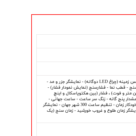
تاریخ - نمایشگر روز هفته - نمایشگر 24 ساعته - نمایش روز و شب - نور پس زمینه (چراغ LED دوگانه) - نمایشگر جزر و مد -
ج - قطب نما - فشارسنج (نمایش نمودار فشار) -
ین متر و فوت) ، فشار (بین هکتوپاسکال و اینچ
گ هشدار پنج گانه - زنگ سر ساعت - ساعت جهانی -
auto light (روشنایی خودکار صفحه), لینک با گوشی های هوشمند (تنظیم خودکار زمان - تنظیم ساعت 300 شهر جهان - نمایشگر
مار (تا 999،999 قدم) - کرنومتر - نمایشگر زمان طلوع و غروب خورشید - زمان سنج (یک