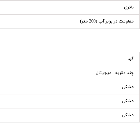
باتری
مقاومت در برابر آب (200 متر)
گرد
چند عقربه - دیجیتال
مشکی
مشکی
مشکی