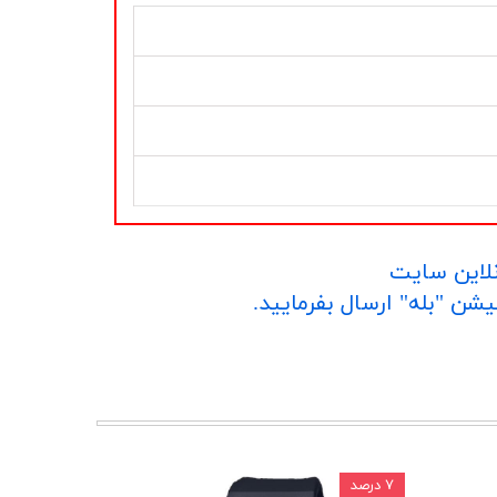
نلاین سایت
۷ درصد