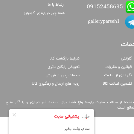
ارتباط با ما
09152458635
همه چیز درباره ی اکودرایو
galleryparseh1
مات
گارانتی
شرایط بازگشت کالا
قوانین و مقررات
تعویض رایگان باتری
نگهداری از ساعت
خدمات پس از فروش
تضمین اصالت کالا
رویه های ارسال و رهگیری کالا
تفاده از مطالب سایت پارسه واچ فقط برای مقاصد غیر تجاری و با ذکر منبع
امانع است