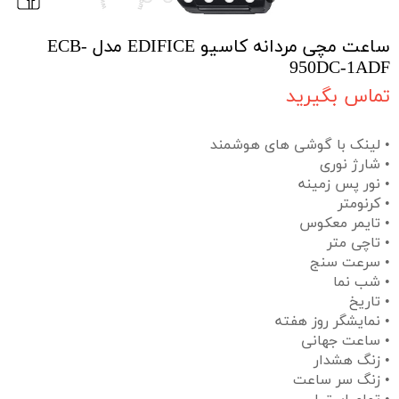
ساعت مچی مردانه کاسیو EDIFICE مدل ECB-
950DC-1ADF
تماس بگیرید
• لینک با گوشی های هوشمند
• شارژ نوری
• نور پس زمینه
• کرنومتر
• تایمر معکوس
• تاچی متر
• سرعت سنج
• شب نما
• تاریخ
• نمایشگر روز هفته
• ساعت جهانی
• زنگ هشدار
• زنگ سر ساعت