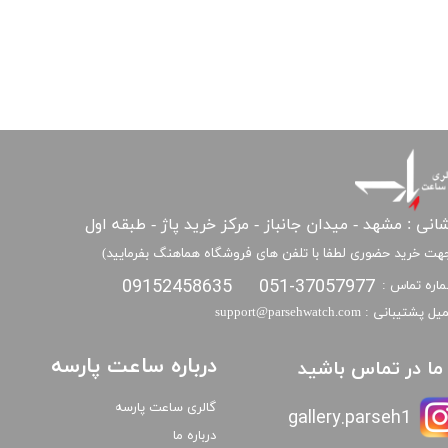
انی : مشهد - میدان جانباز - مرکز خرید پاژ - طبقه اول
هت خرید حضوری لطفا با تلفن های فروشگاه هماهنگ بفرمایید)
09152458635
051-37057977
اره تماس :
​​ایمیل پشتیبانی : support@parsehwatch.com
درباره ساعت پارسه
ا ما در تماس باشید
گالری ساعت پارسه
gallery.parseh1
درباره ما