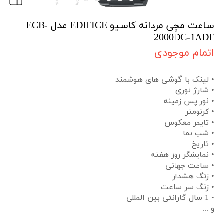
ساعت مچی مردانه کاسیو EDIFICE مدل ECB-
2000DC-1ADF
اتمام موجودی
• لینک با گوشی های هوشمند
• شارژ نوری
• نور پس زمینه
• کرنومتر
• تایمر معکوس
• شب نما
• تاریخ
• نمایشگر روز هفته
• ساعت جهانی
• زنگ هشدار
• زنگ سر ساعت
• 1 سال گارانتی بین المللی
و ...