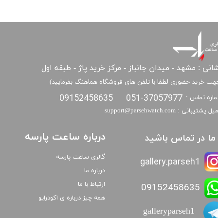
انی : مشهد - میدان جانباز - مرکز خرید پاژ - طبقه اول
هت خرید حضوری لطفا با تلفن های فروشگاه هماهنگ بفرمایید)
09152458635
051-37057977
اره تماس :
​​ایمیل پشتیبانی : support@parsehwatch.com
درباره ساعت پارسه
ا ما در تماس باشید
گالری ساعت پارسه
gallery.parseh1
درباره ما
ارتباط با ما
09152458635
همه چیز درباره ی اکودرایو
galleryparseh1