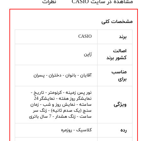
مشاهده در سایت CASIO
نظرات
مشخصات کلی
برند
CASIO
اصالت
ژاپن
کشور برند
مناسب
آقایان - بانوان - دختران - پسران
برای
نور پس زمینه - کرنومتر - تاریخ -
نمایشگر روز هفته - نمایشگر 24
ویژگی
ساعته - نمایش روز و شب - زمان
سنج (یک صدم ثانیه) - زنگ سر
ساعت - زنگ هشدار - 7 سال باتری
رده
کلاسیک - روزمره