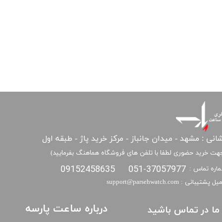
انی : مشهد - میدان جانباز - مرکز خرید پاژ - طبقه اول
هت خرید حضوری لطفا با تلفن های فروشگاه هماهنگ بفرمایید)
09152458635
051-37057977
اره تماس :
​​ایمیل پشتیبانی : support@parsehwatch.com
درباره ساعت پارسه
ا ما در تماس باشید