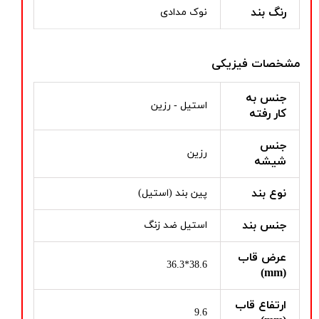
رنگ بند
نوک مدادی
مشخصات فیزیکی
جنس به
استیل - رزین
کار رفته
جنس
رزین
شیشه
نوع بند
پین بند (استیل)
جنس بند
استیل ضد زنگ
عرض قاب
38.6*36.3
(mm)
ارتفاع قاب
9.6