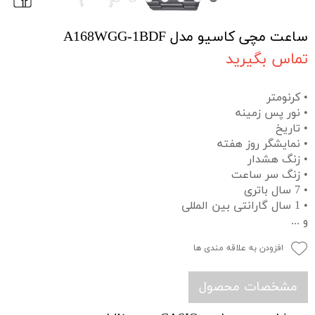
ساعت مچی کاسیو مدل A168WGG-1BDF
تماس بگیرید
• کرنومتر
• نور پس زمینه
• تاریخ
• نمایشگر روز هفته
• زنگ هشدار
• زنگ سر ساعت
• 7 سال باتری
• 1 سال گارانتی بین المللی
و ...
افزودن به علاقه مندی ها
مشخصات محصول