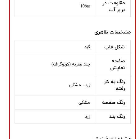
مقاومت در
10bar
برابر آب
مشخصات ظاهری
شکل قاب
گرد
صفحه
چند عقربه (کرنوگراف)
نمایش
رنگ به کار
زرد - مشکی
رفته
رنگ صفحه
مشکی
رنگ بند
زرد
مشخصات فیزیکی