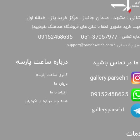
انی : مشهد - میدان جانباز - مرکز خرید پاژ - طبقه اول
هت خرید حضوری لطفا با تلفن های فروشگاه هماهنگ بفرمایید)
09152458635
051-37057977
اره تماس :
​​ایمیل پشتیبانی : support@parsehwatch.com
درباره ساعت پارسه
ا ما در تماس باشید
گالری ساعت پارسه
gallery.parseh1
درباره ما
ارتباط با ما
09152458635
همه چیز درباره ی اکودرایو
galleryparseh1
مات