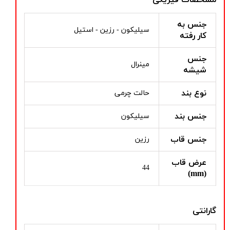
جنس به
سیلیکون - رزین - استیل
کار رفته
جنس
مینرال
شیشه
نوع بند
حالت چرمی
جنس بند
سیلیکون
جنس قاب
رزین
عرض قاب
44
(mm)
گارانتی