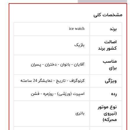
مشخصات کلی
برند
ice watch
اصالت
بلژیک
کشور برند
مناسب
آقایان - بانوان - دختران - پسران
برای
ویژگی
کرنوگراف - تاریخ - نمایشگر 24 ساعته
رده
اسپرت (ورزشی) - روزمره - فشن
نوع موتور
(نیروی
باتری
محرکه)