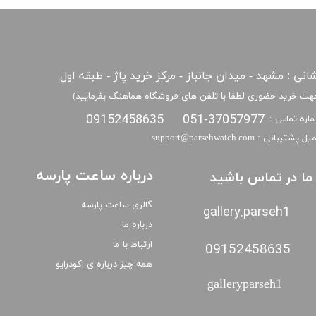
انی : مشهد - میدان جانباز - مرکز خرید پاژ - طبقه اول
هت خرید حضوری لطفا با تلفن های فروشگاه هماهنگ بفرمایید)
09152458635
051-37057977
اره تماس :
​​ایمیل پشتیبانی : support@parsehwatch.com
درباره ساعت پارسه
ا ما در تماس باشید
گالری ساعت پارسه
gallery.parseh1
درباره ما
ارتباط با ما
09152458635
همه چیز درباره ی اکودرایو
galleryparseh1