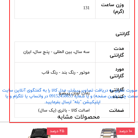
وزن ساعت
131
(گرم)
گارانتی
مدت
سه سال، بین المللی - پنج سال، ایران
گارانتی
مورد
موتور - رنگ بند - رنگ قاب
گارانتی
گارانتی
صورت تمایل به دریافت تصاویر بیشتر، مدل کالا را به گفتگوی آنلاین سایت
زمان آوران پیشرو
کننده
​​​​​​​(سمت چپ پایین صفحه) و یا شماره 09152458635 در واتساپ یا تلگرام و یا
اپلیکیشن "بله" ارسال بفرمایید.
ضمانت
اصالت کالا - باتری (یک سال)
محصولات مشابه
۱۰ درصد
۲۵ درصد