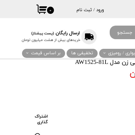
ورود
/
ثبت نام
۰
حساب کاربری
من
جستجو
ارسال رایگان
(پست پیشتاز)
تغییر گذر واژه
خریدهای بیش از هشت میلیون تومان
سفارشات
اری / رومیزی
تخفیفی ها
بر اساس قیمت
خروج از حساب
 AW1525-81L
کاربری
اشتراک
گذاری