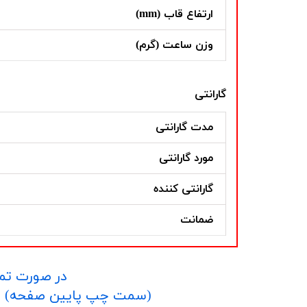
ارتفاع قاب (mm)
وزن ساعت (گرم)
گارانتی
مدت گارانتی
مورد گارانتی
گارانتی کننده
ضمانت
در صورت تما
​​​​​​​(سمت چپ پایین صفحه) و یا شماره 09152458635 در واتساپ یا تلگرام و یا 