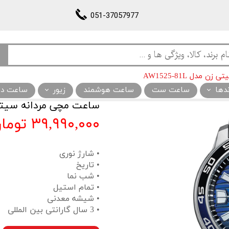
051-37057977
مدل AW1525-81L
ندها
ساعت ست
ساعت هوشمند
زیور
ساعت دیو
ساعت مچی مردانه سیتی زن مدل
۳۹,۹۹۰,۰۰۰ تومان
• شارژ نوری
• تاریخ
• شب نما
• تمام استیل
• شیشه معدنی
• 3 سال گارانتی بین المللی