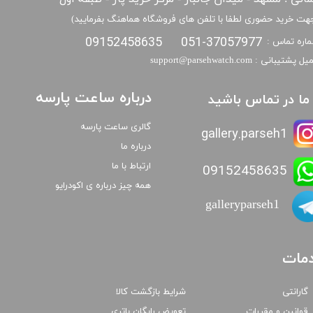
هت خرید حضوری لطفا با تلفن های فروشگاه هماهنگ بفرمایید)
09152458635
051-37057977
اره تماس :
​​ایمیل پشتیبانی : support@parsehwatch.com
درباره ساعت پارسه
ا ما در تماس باشید
گالری ساعت پارسه
gallery.parseh1
درباره ما
ارتباط با ما
09152458635
همه چیز درباره ی اکودرایو
galleryparseh1
مات
گارانتی
شرایط بازگشت کالا
قوانین و مقررات
تعویض رایگان باتری