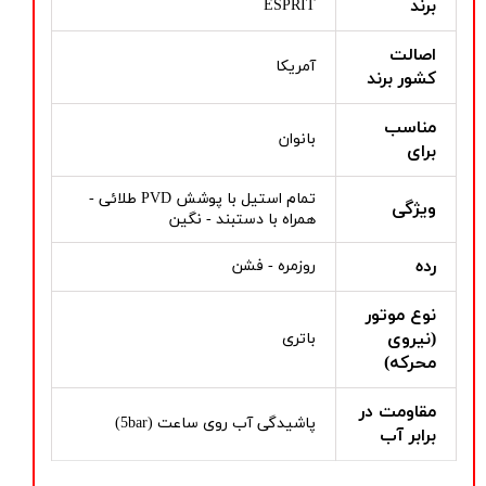
برند
ESPRIT
اصالت
آمریکا
کشور برند
مناسب
بانوان
برای
تمام استیل با پوشش PVD طلائی -
ویژگی
همراه با دستبند - نگین
رده
روزمره - فشن
نوع موتور
(نیروی
باتری
محرکه)
مقاومت در
پاشیدگی آب روی ساعت (5bar)
برابر آب