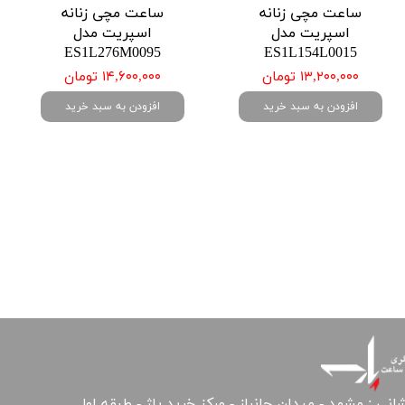
ساعت مچی زنانه
ساعت مچی زنانه
اسپریت مدل
اسپریت مدل
ES1L276M0095
ES1L154L0015
۱۳,۲۰۰,۰۰۰ تومان
۱۴,۶۰۰,۰۰۰ تومان
افزودن به سبد خرید
افزودن به سبد خرید
انی : مشهد - میدان جانباز - مرکز خرید پاژ - طبقه اول