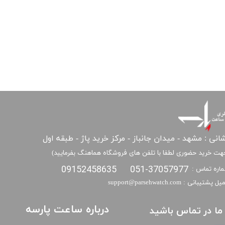
انی : مشهد - میدان جانباز - مرکز خرید پاژ - طبقه اول
هت خرید حضوری لطفا با تلفن های فروشگاه هماهنگ بفرمایید)
09152458635
051-37057977
اره تماس :
​​ایمیل پشتیبانی : support@parsehwatch.com
درباره ساعت پارسه
ا ما در تماس باشید