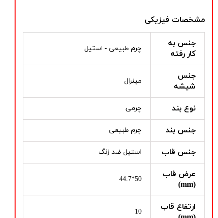
مشخصات فیزیکی
جنس به
چرم طبیعی - استیل
کار رفته
جنس
مینرال
شیشه
نوع بند
چرمی
جنس بند
چرم طبیعی
جنس قاب
استیل ضد زنگ
عرض قاب
50*44.7
(mm)
ارتفاع قاب
10
(mm)