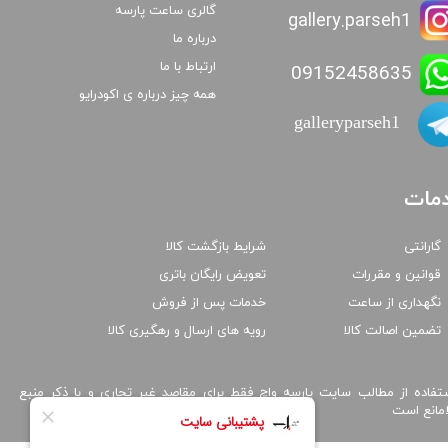
گالری ساعت پارسه
gallery.parseh1
درباره ما
ارتباط با ما
09152458635
همه چیز درباره ی اکودرایو
galleryparseh1
مات
گارانتی
شرایط بازگشت کالا
قوانین و مقررات
تعویض رایگان باتری
نگهداری از ساعت
خدمات پس از فروش
تضمین اصالت کالا
رویه های ارسال و رهگیری کالا
تفاده از مطالب سایت پارسه واچ فقط برای مقاصد غیر تجاری و با ذکر منبع
امانع است