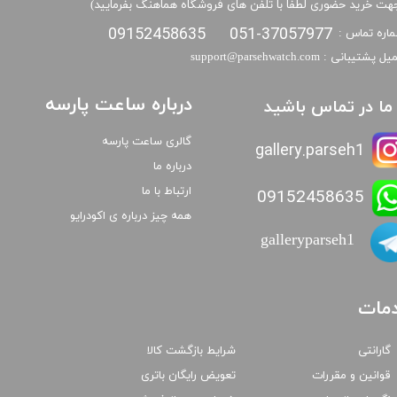
هت خرید حضوری لطفا با تلفن های فروشگاه هماهنگ بفرمایید)
09152458635
051-37057977
اره تماس :
​​ایمیل پشتیبانی : support@parsehwatch.com
درباره ساعت پارسه
ا ما در تماس باشید
گالری ساعت پارسه
gallery.parseh1
درباره ما
ارتباط با ما
09152458635
همه چیز درباره ی اکودرایو
galleryparseh1
مات
گارانتی
شرایط بازگشت کالا
قوانین و مقررات
تعویض رایگان باتری