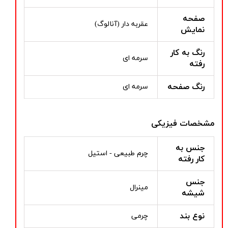
صفحه
عقربه دار (آنالوگ)
نمایش
رنگ به کار
سرمه ای
رفته
رنگ صفحه
سرمه ای
مشخصات فیزیکی
جنس به
چرم طبیعی - استیل
کار رفته
جنس
مینرال
شیشه
نوع بند
چرمی