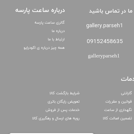
درباره ساعت پارسه
ا ما در تماس باشید
گالری ساعت پارسه
gallery.parseh1
درباره ما
ارتباط با ما
09152458635
همه چیز درباره ی اکودرایو
galleryparseh1
مات
گارانتی
شرایط بازگشت کالا
قوانین و مقررات
تعویض رایگان باتری
نگهداری از ساعت
خدمات پس از فروش
تضمین اصالت کالا
رویه های ارسال و رهگیری کالا