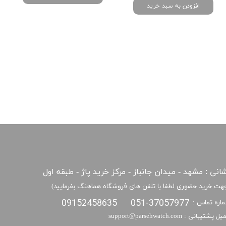
افزودن به سبد خرید
انی : مشهد - میدان جانباز - مرکز خرید پاژ - طبقه اول
هت خرید حضوری لطفا با تلفن های فروشگاه هماهنگ بفرمایید)
09152458635
051-37057977
اره تماس :
​​ایمیل پشتیبانی : support@parsehwatch.com