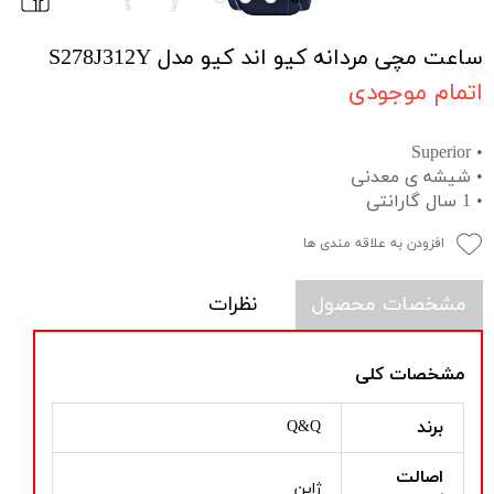
ساعت مچی مردانه کیو اند کیو مدل S278J312Y
اتمام موجودی
• Superior
• شیشه ی معدنی
• 1 سال گارانتی
افزودن به علاقه مندی ها
مشخصات محصول
نظرات
مشخصات کلی
برند
Q&Q
اصالت
ژاپن