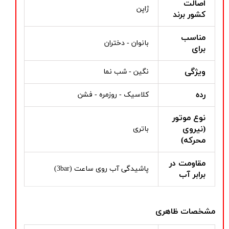
اصالت
ژاپن
کشور برند
مناسب
بانوان - دختران
برای
ویژگی
نگین - شب نما
رده
کلاسیک - روزمره - فشن
نوع موتور
(نیروی
باتری
محرکه)
مقاومت در
پاشیدگی آب روی ساعت (3bar)
برابر آب
مشخصات ظاهری