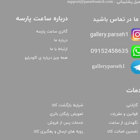
​​ایمیل پشتیبانی : support@parsehwatch.com
درباره ساعت پارسه
ا ما در تماس باشید
گالری ساعت پارسه
gallery.parseh1
درباره ما
ارتباط با ما
09152458635
همه چیز درباره ی اکودرایو
galleryparseh1
مات
گارانتی
شرایط بازگشت کالا
قوانین و مقررات
تعویض رایگان باتری
نگهداری از ساعت
خدمات پس از فروش
تضمین اصالت کالا
رویه های ارسال و رهگیری کالا