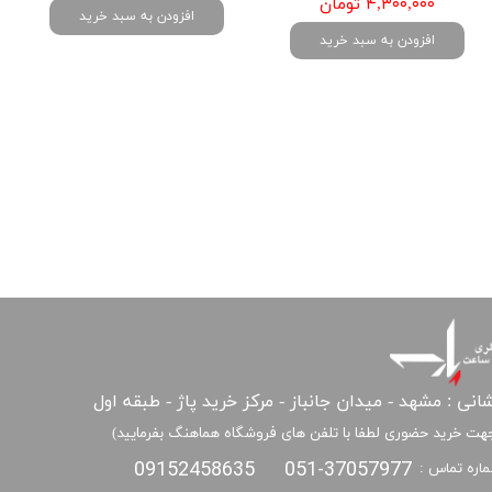
۴,۳۰۰,۰۰۰ تومان
افزودن به سبد خرید
افزودن به سبد خرید
انی : مشهد - میدان جانباز - مرکز خرید پاژ - طبقه اول
هت خرید حضوری لطفا با تلفن های فروشگاه هماهنگ بفرمایید)
09152458635
051-37057977
اره تماس :