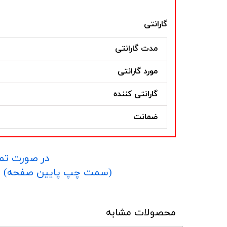
گارانتی
مدت گارانتی
مورد گارانتی
گارانتی کننده
ضمانت
در صورت تما
​​​​​​​(سمت چپ پایین صفحه) و یا شماره 09152458635 در واتساپ یا تلگرام و یا 
محصولات مشابه