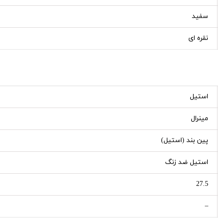
سفید
نقره ای
استیل
مینرال
پین بند (استیل)
استیل ضد زنگ
27.5
–