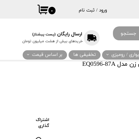
ورود
/
ثبت نام
۰
حساب کاربری
من
جستجو
ارسال رایگان
(پست پیشتاز)
تغییر گذر واژه
خریدهای بیش از هشت میلیون تومان
سفارشات
اری / رومیزی
تخفیفی ها
بر اساس قیمت
خروج از حساب
EQ0596-87A
کاربری
اشتراک
گذاری