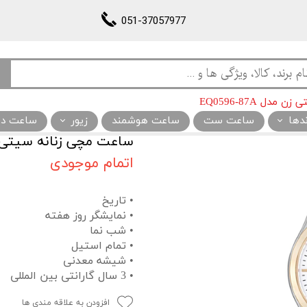
051-37057977
ل EQ0596-87A
ندها
ساعت ست
ساعت هوشمند
زیور
ساعت دیو
ساعت مچی زنانه سیتی زن مدل 
اتمام موجودی
• تاریخ
• نمایشگر روز هفته
• شب نما
• تمام استیل
• شیشه معدنی
• 3 سال گارانتی بین المللی
افزودن به علاقه مندی ها