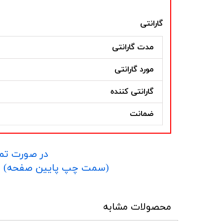
گارانتی
مدت گارانتی
مورد گارانتی
گارانتی کننده
ضمانت
در صورت تما
​​​​​​​(سمت چپ پایین صفحه) و یا شماره 09152458635 در واتساپ یا تلگرام و یا 
محصولات مشابه