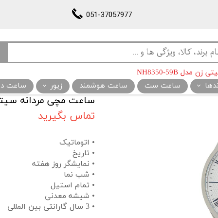
051-37057977
مدل NH8350-59B
ندها
ساعت ست
ساعت هوشمند
زیور
ساعت دیو
ساعت مچی مردانه سیتی زن مدل
تماس بگیرید
• اتوماتیک
• تاریخ
• نمایشگر روز هفته
• شب نما
• تمام استیل
• شیشه معدنی
• 3 سال گارانتی بین المللی