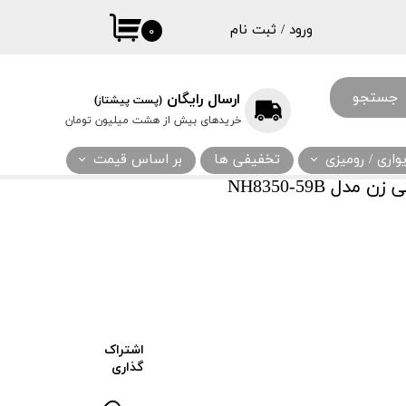
ورود
/
ثبت نام
۰
حساب کاربری
من
جستجو
ارسال رایگان
(پست پیشتاز)
تغییر گذر واژه
خریدهای بیش از هشت میلیون تومان
سفارشات
اری / رومیزی
تخفیفی ها
بر اساس قیمت
خروج از حساب
 NH8350-59B
کاربری
اشتراک
گذاری