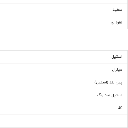
سفید
نقره ای
استیل
مینرال
پین بند (استیل)
استیل ضد زنگ
40
–