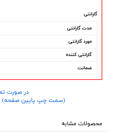
گارانتی
مدت گارانتی
مورد گارانتی
گارانتی کننده
ضمانت
در صورت تما
​​​​​​​(سمت چپ پایین صفحه) و یا شماره 09152458635 در واتساپ یا تلگرام و یا 
محصولات مشابه