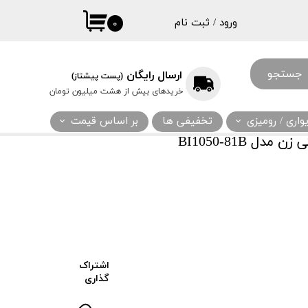
ورود
/
ثبت نام
۰
حساب کاربری
من
جستجو
ارسال رایگان
(پست پیشتاز)
تغییر گذر واژه
خریدهای بیش از هشت میلیون تومان
سفارشات
اری / رومیزی
تخفیفی ها
بر اساس قیمت
خروج از حساب
 BI1050-81B
کاربری
اشتراک
گذاری