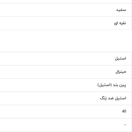
سفید
نقره ای
استیل
مینرال
پین بند (استیل)
استیل ضد زنگ
40
–