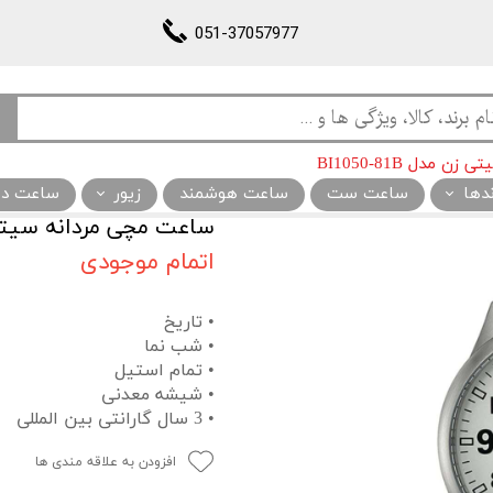
051-37057977
مدل BI1050-81B
ندها
ساعت ست
ساعت هوشمند
زیور
ساعت دیو
ساعت مچی مردانه سیتی زن مدل
اتمام موجودی
• تاریخ
• شب نما
• تمام استیل
• شیشه معدنی
• 3 سال گارانتی بین المللی
افزودن به علاقه مندی ها