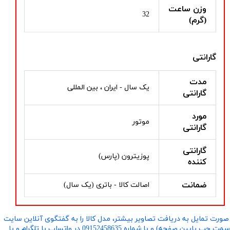
وزن ساعت
32
(گرم)
گارانتی
مدت
یک سال - ایران ، بین المللی
گارانتی
مورد
موتور
گارانتی
گارانتی
پوزیترون (پارس)
کننده
ضمانت
اصالت کالا - باتری (یک سال)
صورت تمایل به دریافت تصاویر بیشتر، مدل کالا را به گفتگوی آنلاین سایت
​​​​​​​(سمت چپ پایین صفحه) و یا شماره 09152458635 در واتساپ یا تلگرام و یا