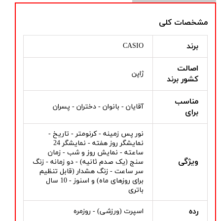
مشخصات کلی
برند
CASIO
اصالت
ژاپن
کشور برند
مناسب
آقایان - بانوان - دختران - پسران
برای
نور پس زمینه - کرنومتر - تاریخ -
نمایشگر روز هفته - نمایشگر 24
ساعته - نمایش روز و شب - زمان
ویژگی
سنج (یک صدم ثانیه) - دو زمانه - زنگ
سر ساعت - زنگ هشدار (قابل تنظیم
برای روزهای ماه) و اسنوز - 10 سال
باتری
رده
اسپرت (ورزشی) - روزمره