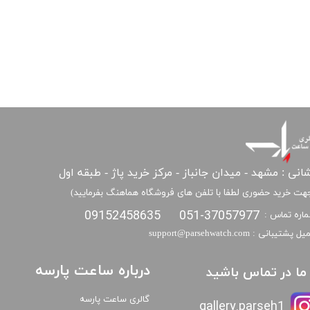
انی : مشهد - میدان جانباز - مرکز خرید پاژ - طبقه اول
هت خرید حضوری لطفا با تلفن های فروشگاه هماهنگ بفرمایید)
09152458635
051-37057977
اره تماس :
​​ایمیل پشتیبانی : support@parsehwatch.com
درباره ساعت پارسه
ا ما در تماس باشید
گالری ساعت پارسه
gallery.parseh1