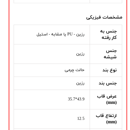
مشخصات فیزیکی
جنس به
رزین - PU یا مشابه - استیل
کار رفته
جنس
رزین
شیشه
نوع بند
حالت چرمی
جنس بند
رزین
عرض قاب
43.9*35.7
(mm)
ارتفاع قاب
12.5
(mm)