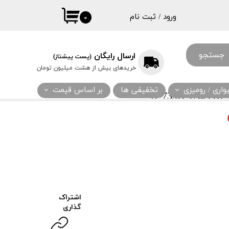
ورود
/
ثبت نام
۰
حساب کاربری
من
جستجو
ارسال رایگان
(پست پیشتاز)
تغییر گذر واژه
خریدهای بیش از هشت میلیون تومان
سفارشات
اری / رومیزی
تخفیفی ها
بر اساس قیمت
W
خروج از حساب
کاربری
اشتراک
گذاری