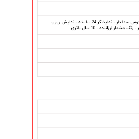
نور پس زمینه (درخشان) - کرنومتر - تاریخ - نمایشگر روز هفته - تایمر معکوس صدا دار - نمایشگر 24 ساعته - نمایش روز و
ر لرزاننده - 10 سال باتری