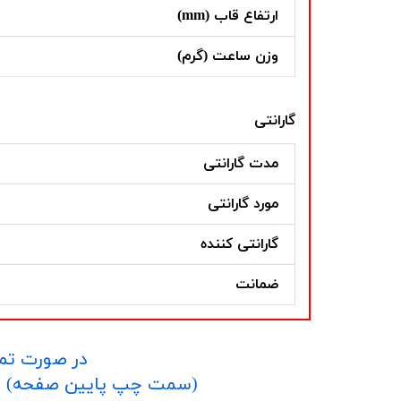
ارتفاع قاب (mm)
وزن ساعت (گرم)
گارانتی
مدت گارانتی
مورد گارانتی
گارانتی کننده
ضمانت
در صورت تما
​​​​​​​(سمت چپ پایین صفحه) و یا شماره 09152458635 در واتساپ یا تلگرام و یا 