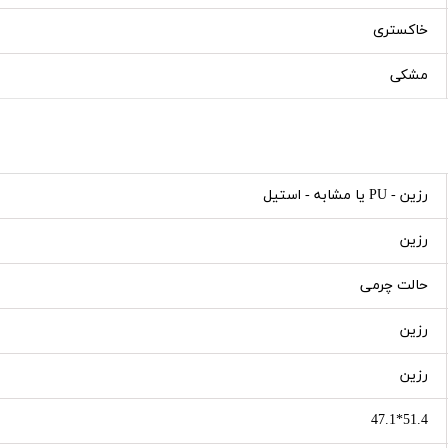
خاکستری
مشکی
رزین - PU یا مشابه - استیل
رزین
حالت چرمی
رزین
رزین
51.4*47.1