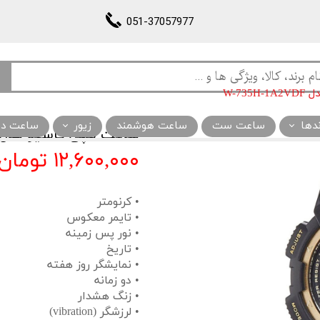
051-37057977
W-73
ندها
ساعت ست
ساعت هوشمند
زیور
ساعت دیو
ساعت مچی کاسیو مدل -735H-1A2VDF
۱۲,۶۰۰,۰۰۰ تومان
• کرنومتر
• تایمر معکوس
• نور پس زمینه
• تاریخ
• نمایشگر روز هفته
• دو زمانه
• زنگ هشدار
• لرزشگر (vibration)