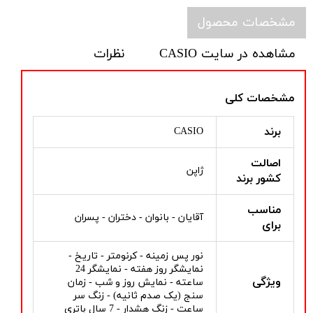
مشخصات محصول
مشاهده در سایت CASIO
نظرات
مشخصات کلی
برند
CASIO
اصالت
ژاپن
کشور برند
مناسب
آقایان - بانوان - دختران - پسران
برای
نور پس زمینه - کرنومتر - تاریخ -
نمایشگر روز هفته - نمایشگر 24
ویژگی
ساعته - نمایش روز و شب - زمان
سنج (یک صدم ثانیه) - زنگ سر
ساعت - زنگ هشدار - 7 سال باتری