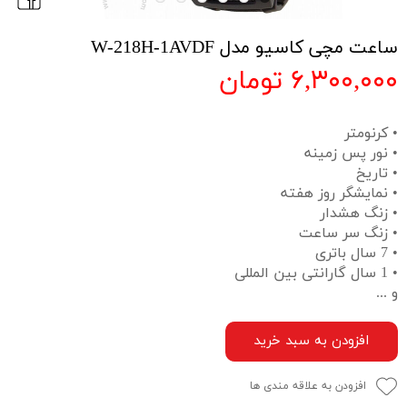
ساعت مچی کاسیو مدل W-218H-1AVDF
۶,۳۰۰,۰۰۰ تومان
• کرنومتر
• نور پس زمینه
• تاریخ
• نمایشگر روز هفته
• زنگ هشدار
• زنگ سر ساعت
• 7 سال باتری
• 1 سال گارانتی بین المللی
و ...
افزودن به سبد خرید
افزودن به علاقه مندی ها