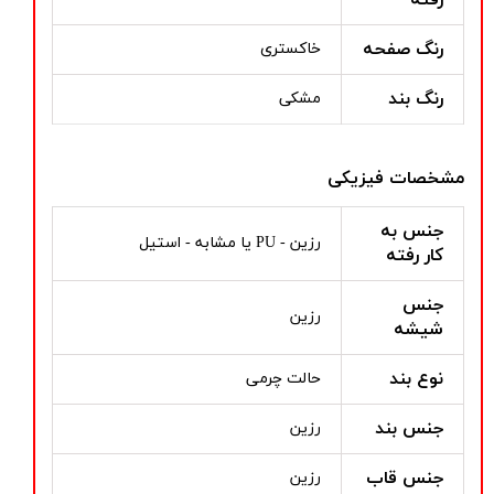
رنگ صفحه
خاکستری
رنگ بند
مشکی
مشخصات فیزیکی
جنس به
رزین - PU یا مشابه - استیل
کار رفته
جنس
رزین
شیشه
نوع بند
حالت چرمی
جنس بند
رزین
جنس قاب
رزین