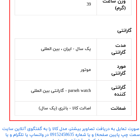
وزن ساعت
39
(گرم)
گارانتی
مدت
یک سال - ایران ، بین المللی
گارانتی
مورد
موتور
گارانتی
گارانتی
parseh watch - گارانتی بین المللی
کننده
ضمانت
اصالت کالا - باتری (یک سال)
صورت تمایل به دریافت تصاویر بیشتر، مدل کالا را به گفتگوی آنلاین سایت
​​​​​​​(سمت چپ پایین صفحه) و یا شماره 09152458635 در واتساپ یا تلگرام و یا