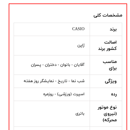
مشخصات کلی
برند
CASIO
اصالت
ژاپن
کشور برند
مناسب
آقایان - بانوان - دختران - پسران
برای
ویژگی
شب نما - تاریخ - نمایشگر روز هفته
رده
اسپرت (ورزشی) - روزمره
نوع موتور
(نیروی
باتری
محرکه)