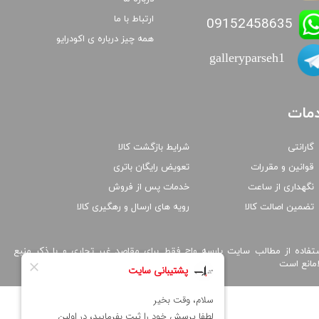
ارتباط با ما
09152458635
همه چیز درباره ی اکودرایو
galleryparseh1
مات
گارانتی
شرایط بازگشت کالا
قوانین و مقررات
تعویض رایگان باتری
نگهداری از ساعت
خدمات پس از فروش
تضمین اصالت کالا
رویه های ارسال و رهگیری کالا
تفاده از مطالب سایت پارسه واچ فقط برای مقاصد غیر تجاری و با ذکر منبع
امانع است