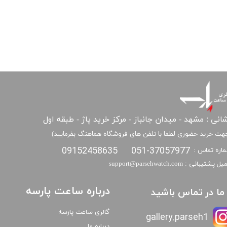
انی : مشهد - میدان جانباز - مرکز خرید پاژ - طبقه اول
هت خرید حضوری لطفا با تلفن های فروشگاه هماهنگ بفرمایید)
09152458635
051-37057977
اره تماس :
​​ایمیل پشتیبانی : support@parsehwatch.com
درباره ساعت پارسه
ا ما در تماس باشید
گالری ساعت پارسه
gallery.parseh1
درباره ما