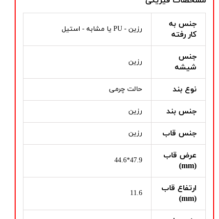
مشخصات فیزیکی
جنس به
رزین - PU یا مشابه - استیل
کار رفته
جنس
رزین
شیشه
نوع بند
حالت چرمی
جنس بند
رزین
جنس قاب
رزین
عرض قاب
47.9*44.6
(mm)
ارتفاع قاب
11.6
(mm)