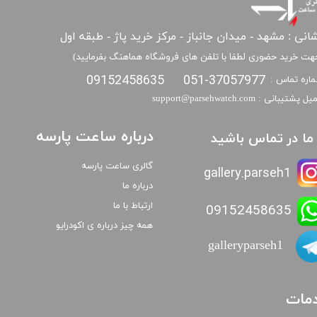
انی : مشهد - میدان جانباز - مرکز خرید پاژ - طبقه اول
هت خرید حضوری لطفا با تلفن های فروشگاه هماهنگ بفرمایید)
09152458635
051-37057977
اره تماس :
​​ایمیل پشتیبانی : support@parsehwatch.com
درباره ساعت پارسه
ا ما در تماس باشید
گالری ساعت پارسه
gallery.parseh1
درباره ما
ارتباط با ما
09152458635
همه چیز درباره ی اکودرایو
galleryparseh1
مات