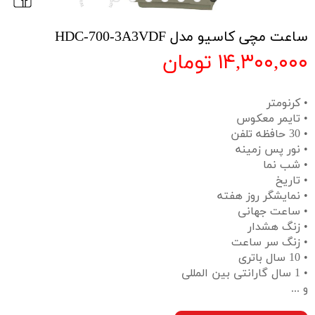
ساعت مچی کاسیو مدل HDC-700-3A3VDF
۱۴,۳۰۰,۰۰۰ تومان
• کرنومتر
• تایمر معکوس
• 30 حافظه تلفن
• نور پس زمینه
• شب نما
• تاریخ
• نمایشگر روز هفته
• ساعت جهانی
• زنگ هشدار
• زنگ سر ساعت
• 10 سال باتری
• 1 سال گارانتی بین المللی
و ...