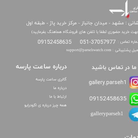
انی : مشهد - میدان جانباز - مرکز خرید پاژ - طبقه اول
هت خرید حضوری لطفا با تلفن های فروشگاه هماهنگ بفرمایید)
09152458635
051-37057977
اره تماس :
​​ایمیل پشتیبانی : support@parsehwatch.com
درباره ساعت پارسه
ا ما در تماس باشید
گالری ساعت پارسه
gallery.parseh1
درباره ما
ارتباط با ما
09152458635
همه چیز درباره ی اکودرایو
galleryparseh1
مات