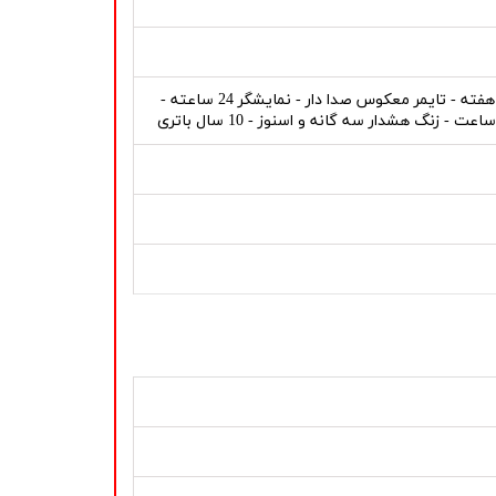
30 حافظه تلفن - شب نما - نور پس زمینه - کرنومتر - تاریخ - نمایشگر روز هفته - تایمر معکوس صدا دار - نمایشگر 24 ساعته -
گ هشدار سه گانه و اسنوز - 10 سال باتری