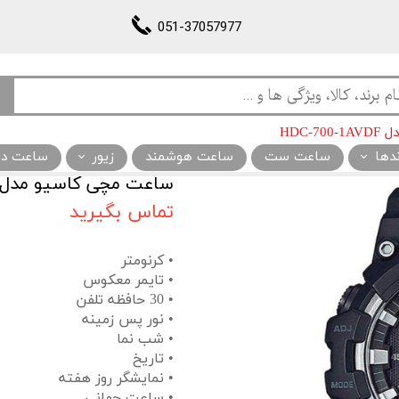
051-37057977
HDC-
ندها
ساعت ست
ساعت هوشمند
زیور
ساعت دیو
ساعت مچی کاسیو مدل DC-700-1AVDF
تماس بگیرید
• کرنومتر
• تایمر معکوس
• 30 حافظه تلفن
• نور پس زمینه
• شب نما
• تاریخ
• نمایشگر روز هفته
• ساعت جهانی