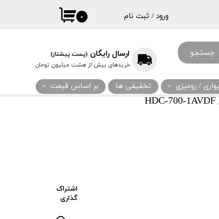
ورود
/
ثبت نام
۰
حساب کاربری
من
جستجو
ارسال رایگان
(پست پیشتاز)
تغییر گذر واژه
خریدهای بیش از هشت میلیون تومان
سفارشات
اری / رومیزی
تخفیفی ها
بر اساس قیمت
خروج از حساب
H
کاربری
اشتراک
گذاری