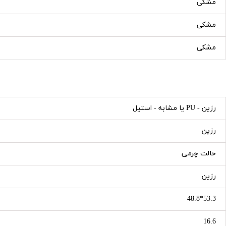
مشکی
مشکی
مشکی
رزین - PU یا مشابه - استیل
رزین
حالت چرمی
رزین
53.3*48.8
16.6