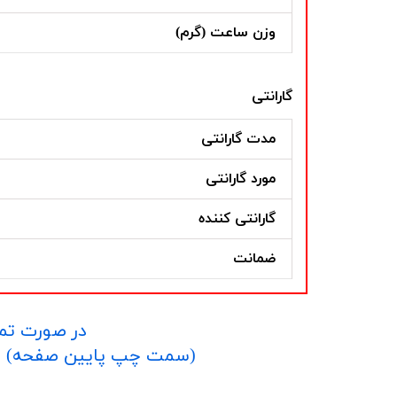
وزن ساعت (گرم)
گارانتی
مدت گارانتی
مورد گارانتی
گارانتی کننده
ضمانت
در صورت تما
​​​​​​​(سمت چپ پایین صفحه) و یا شماره 09152458635 در واتساپ یا تلگرام و یا 