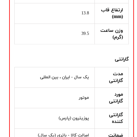
ارتفاع قاب
13.8
(mm)
وزن ساعت
39.5
(گرم)
گارانتی
مدت
یک سال - ایران ، بین المللی
گارانتی
مورد
موتور
گارانتی
گارانتی
پوزیترون (پارس)
کننده
ضمانت
اصالت کالا - باتری (یک سال)