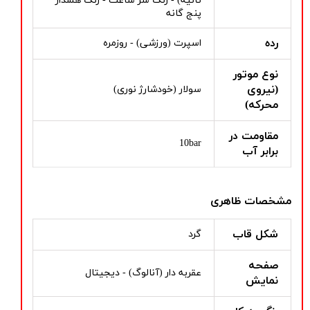
ثانیه) - زنگ سر ساعت - زنگ هشدار
پنج گانه
رده
اسپرت (ورزشی) - روزمره
نوع موتور
(نیروی
سولار (خودشارژ نوری)
محرکه)
مقاومت در
10bar
برابر آب
مشخصات ظاهری
شکل قاب
گرد
صفحه
عقربه دار (آنالوگ) - دیجیتال
نمایش