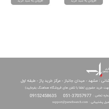
افزودن به سبد خرید
افزودن به سبد خرید
انی : مشهد - میدان جانباز - مرکز خرید پاژ - طبقه اول
هت خرید حضوری لطفا با تلفن های فروشگاه هماهنگ بفرمایید)
09152458635
051-37057977
اره تماس :
​​ایمیل پشتیبانی : support@parsehwatch.com