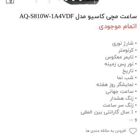
ساعت مچی کاسیو مدل AQ-S810W-1A4VDF
اتمام موجودی
• شارژ نوری
• کرنومتر
• تایمر معکوس
• نور پس زمینه
• تاریخ
• شب نما
• نمایشگر روز هفته
• ساعت جهانی
• زنگ هشدار
• زنگ سر ساعت
• 1 سال گارانتی بین المللی
و ...
افزودن به علاقه مندی ها