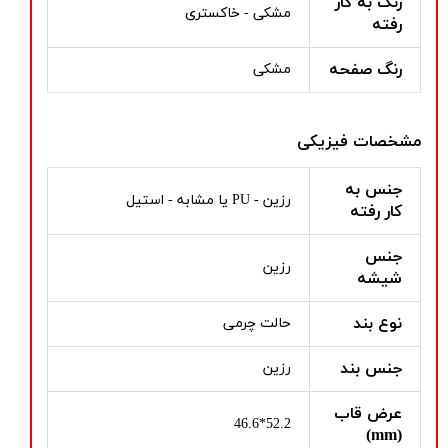
رنگ به کار
مشکی - خاکستری
رفته
رنگ صفحه
مشکی
مشخصات فیزیکی
جنس به
رزین - PU یا مشابه - استیل
کار رفته
جنس
رزین
شیشه
نوع بند
حالت چرمی
جنس بند
رزین
عرض قاب
52.2*46.6
(mm)