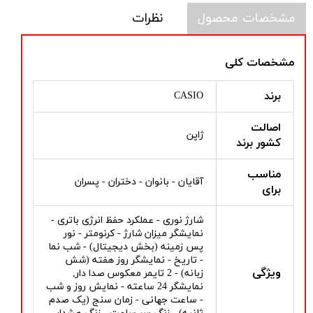
مشخصات محصول
نظرات
مشخصات کلی
برند
CASIO
اصالت
ژاپن
کشور برند
مناسب
آقایان - بانوان - دختران - پسران
برای
شارژ نوری - عملکرد حفظ انرژی باتری -
نمایشگر میزان شارژ - کرنومتر - نور
پس زمینه (بخش دیجیتال) - شب نما
- تاریخ - نمایشگر روز هفته (شش
ویژگی
زبانه) - 2 تایمر معکوس صدا دار,
نمایشگر 24 ساعته - نمایش روز و شب
- ساعت جهانی - زمان سنج (یک صدم