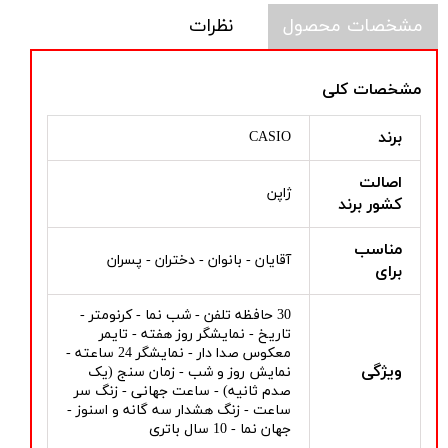
مشخصات محصول
نظرات
مشخصات کلی
برند
CASIO
اصالت
ژاپن
کشور برند
مناسب
آقایان - بانوان - دختران - پسران
برای
30 حافظه تلفن - شب نما - کرنومتر -
تاریخ - نمایشگر روز هفته - تایمر
معکوس صدا دار - نمایشگر 24 ساعته -
ویژگی
نمایش روز و شب - زمان سنج (یک
صدم ثانیه) - ساعت جهانی - زنگ سر
ساعت - زنگ هشدار سه گانه و اسنوز -
جهان نما - 10 سال باتری