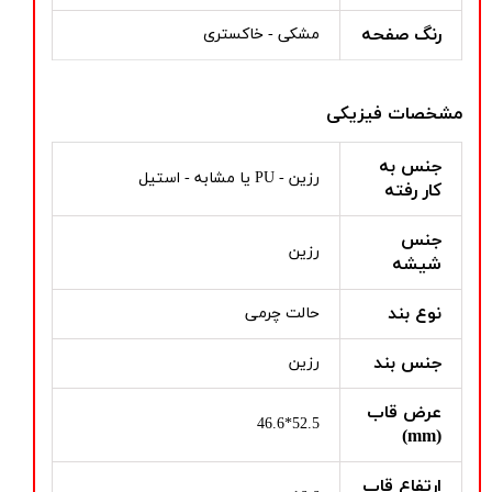
رنگ صفحه
مشکی - خاکستری
مشخصات فیزیکی
جنس به
رزین - PU یا مشابه - استیل
کار رفته
جنس
رزین
شیشه
نوع بند
حالت چرمی
جنس بند
رزین
عرض قاب
52.5*46.6
(mm)
ارتفاع قاب