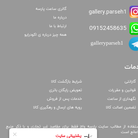
گالری ساعت پارسه
gallery.parseh1
درباره ما
ارتباط با ما
09152458635
همه چیز درباره ی اکودرایو
galleryparseh1
مات
گارانتی
شرایط بازگشت کالا
قوانین و مقررات
تعویض رایگان باتری
نگهداری از ساعت
خدمات پس از فروش
تضمین اصالت کالا
رویه های ارسال و رهگیری کالا
تفاده از مطالب سایت پارسه واچ فقط برای مقاصد غیر تجاری و با ذکر منبع
امانع است