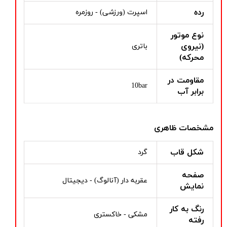
رده
اسپرت (ورزشی) - روزمره
نوع موتور
(نیروی
باتری
محرکه)
مقاومت در
10bar
برابر آب
مشخصات ظاهری
شکل قاب
گرد
صفحه
عقربه دار (آنالوگ) - دیجیتال
نمایش
رنگ به کار
مشکی - خاکستری
رفته