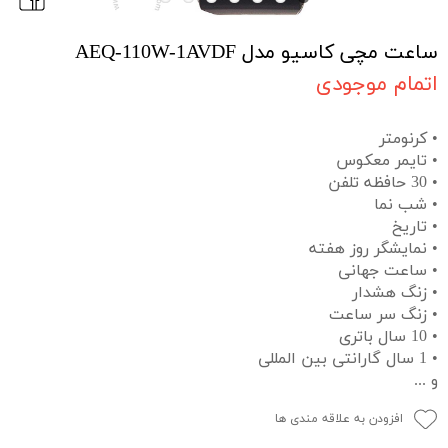
ساعت مچی کاسیو مدل AEQ-110W-1AVDF
اتمام موجودی
• کرنومتر
• تایمر معکوس
• 30 حافظه تلفن
• شب نما
• تاریخ
• نمایشگر روز هفته
• ساعت جهانی
• زنگ هشدار
• زنگ سر ساعت
• 10 سال باتری
• 1 سال گارانتی بین المللی
و ...
افزودن به علاقه مندی ها