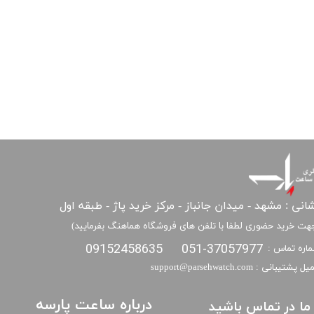
انی : مشهد - میدان جانباز - مرکز خرید پاژ - طبقه اول
هت خرید حضوری لطفا با تلفن های فروشگاه هماهنگ بفرمایید)
09152458635
051-37057977
اره تماس :
​​ایمیل پشتیبانی : support@parsehwatch.com
درباره ساعت پارسه
ا ما در تماس باشید