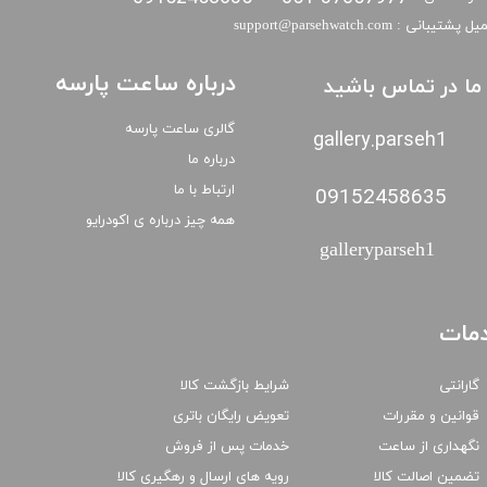
​​ایمیل پشتیبانی : support@parsehwatch.com
درباره ساعت پارسه
ا ما در تماس باشید
گالری ساعت پارسه
gallery.parseh1
درباره ما
ارتباط با ما
09152458635
همه چیز درباره ی اکودرایو
galleryparseh1
مات
گارانتی
شرایط بازگشت کالا
قوانین و مقررات
تعویض رایگان باتری
نگهداری از ساعت
خدمات پس از فروش
تضمین اصالت کالا
رویه های ارسال و رهگیری کالا