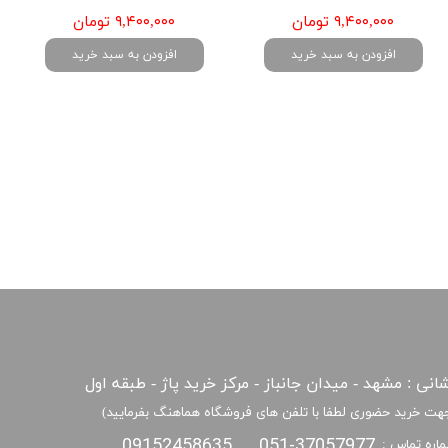
۹,۴۰۰,۰۰۰ تومان
۹,۴۰۰,۰۰۰ تومان
افزودن به سبد خرید
افزودن به سبد خرید
انی : مشهد - میدان جانباز - مرکز خرید پاژ - طبقه اول
هت خرید حضوری لطفا با تلفن های فروشگاه هماهنگ بفرمایید)
09152458635
051-37057977
اره تماس :