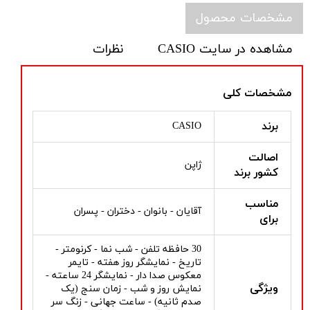
مشخصات محصول
مشاهده در سایت CASIO
نظرات
مشخصات کلی
برند
CASIO
اصالت
ژاپن
کشور برند
مناسب
آقایان - بانوان - دختران - پسران
برای
30 حافظه تلفن - شب نما - کرنومتر -
تاریخ - نمایشگر روز هفته - تایمر
معکوس صدا دار - نمایشگر 24 ساعته -
ویژگی
نمایش روز و شب - زمان سنج (یک
صدم ثانیه) - ساعت جهانی - زنگ سر