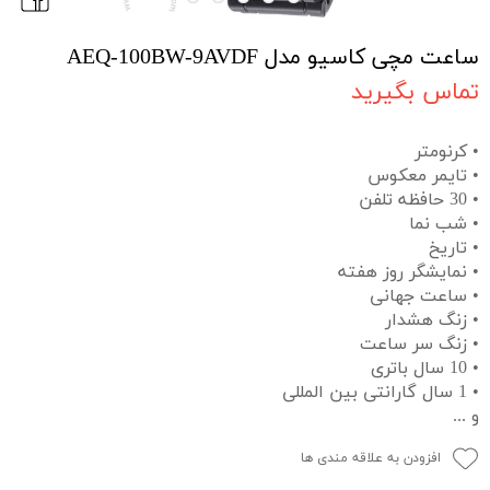
ساعت مچی کاسیو مدل AEQ-100BW-9AVDF
تماس بگیرید
• کرنومتر
• تایمر معکوس
• 30 حافظه تلفن
• شب نما
• تاریخ
• نمایشگر روز هفته
• ساعت جهانی
• زنگ هشدار
• زنگ سر ساعت
• 10 سال باتری
• 1 سال گارانتی بین المللی
و ...
افزودن به علاقه مندی ها