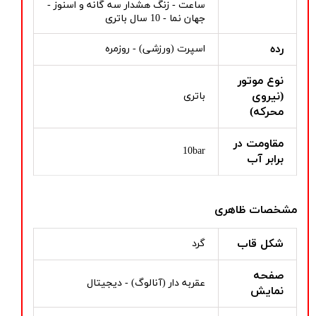
ساعت - زنگ هشدار سه گانه و اسنوز -
جهان نما - 10 سال باتری
رده
اسپرت (ورزشی) - روزمره
نوع موتور
(نیروی
باتری
محرکه)
مقاومت در
10bar
برابر آب
مشخصات ظاهری
شکل قاب
گرد
صفحه
عقربه دار (آنالوگ) - دیجیتال
نمایش