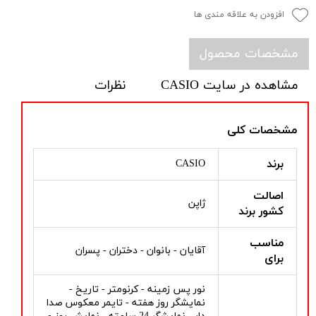
افزودن به علاقه مندی ها
مشخصات محصول
مشاهده در سایت CASIO
نظرات
مشخصات کلی
برند
CASIO
اصالت
ژاپن
کشور برند
مناسب
آقایان - بانوان - دختران - پسران
برای
نور پس زمینه - کرنومتر - تاریخ -
نمایشگر روز هفته - تایمر معکوس صدا