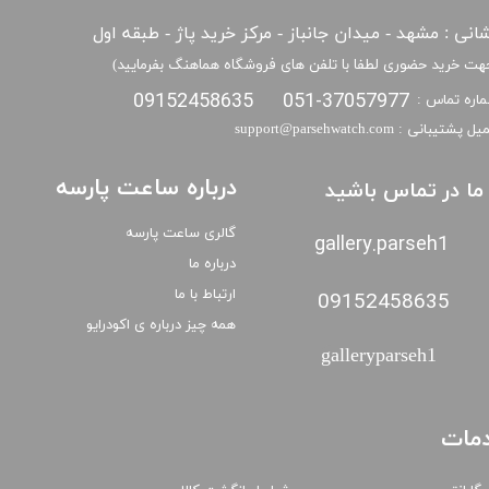
انی : مشهد - میدان جانباز - مرکز خرید پاژ - طبقه اول
هت خرید حضوری لطفا با تلفن های فروشگاه هماهنگ بفرمایید)
09152458635
051-37057977
اره تماس :
​​ایمیل پشتیبانی : support@parsehwatch.com
درباره ساعت پارسه
ا ما در تماس باشید
گالری ساعت پارسه
gallery.parseh1
درباره ما
ارتباط با ما
09152458635
همه چیز درباره ی اکودرایو
galleryparseh1
مات