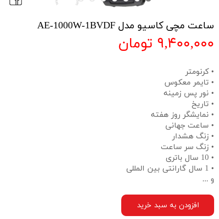
ساعت مچی کاسیو مدل AE-1000W-1BVDF
۹,۴۰۰,۰۰۰ تومان
• کرنومتر
• تایمر معکوس
• نور پس زمینه
• تاریخ
• نمایشگر روز هفته
• ساعت جهانی
• زنگ هشدار
• زنگ سر ساعت
• 10 سال باتری
• 1 سال گارانتی بین المللی
و ...
افزودن به سبد خرید