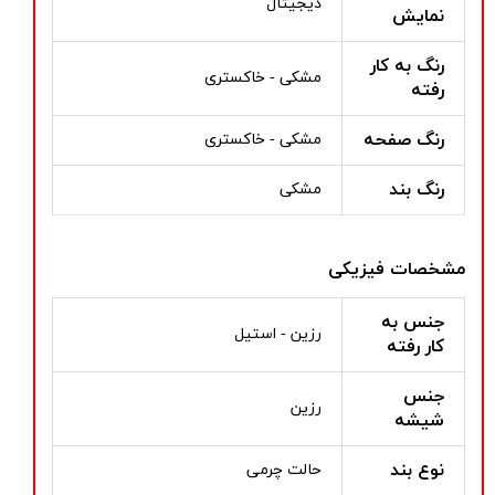
دیجیتال
نمایش
رنگ به کار
مشکی - خاکستری
رفته
رنگ صفحه
مشکی - خاکستری
رنگ بند
مشکی
مشخصات فیزیکی
جنس به
رزین - استیل
کار رفته
جنس
رزین
شیشه
نوع بند
حالت چرمی