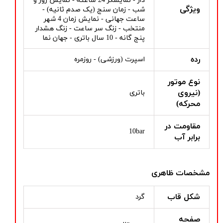
دار - نمایشگر 24 ساعته - نمایش روز و
ویژگی
شب - زمان سنج (یک صدم ثانیه) -
ساعت جهانی - نمایش زمان 4 شهر
منتخب - زنگ سر ساعت - زنگ هشدار
پنج گانه - 10 سال باتری - جهان نما
رده
اسپرت (ورزشی) - روزمره
نوع موتور
(نیروی
باتری
محرکه)
مقاومت در
10bar
برابر آب
مشخصات ظاهری
شکل قاب
گرد
صفحه