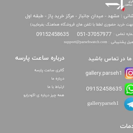
انی : مشهد - میدان جانباز - مرکز خرید پاژ - طبقه اول
هت خرید حضوری لطفا با تلفن های فروشگاه هماهنگ بفرمایید)
09152458635
051-37057977
اره تماس :
​​ایمیل پشتیبانی : support@parsehwatch.com
درباره ساعت پارسه
ا ما در تماس باشید
گالری ساعت پارسه
gallery.parseh1
درباره ما
ارتباط با ما
09152458635
همه چیز درباره ی اکودرایو
galleryparseh1
مات