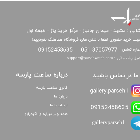
انی : مشهد - میدان جانباز - مرکز خرید پاژ - طبقه اول
هت خرید حضوری لطفا با تلفن های فروشگاه هماهنگ بفرمایید)
09152458635
051-37057977
اره تماس :
​​ایمیل پشتیبانی : support@parsehwatch.com
درباره ساعت پارسه
ا ما در تماس باشید
گالری ساعت پارسه
gallery.parseh1
درباره ما
ارتباط با ما
09152458635
همه چیز درباره ی اکودرایو
galleryparseh1