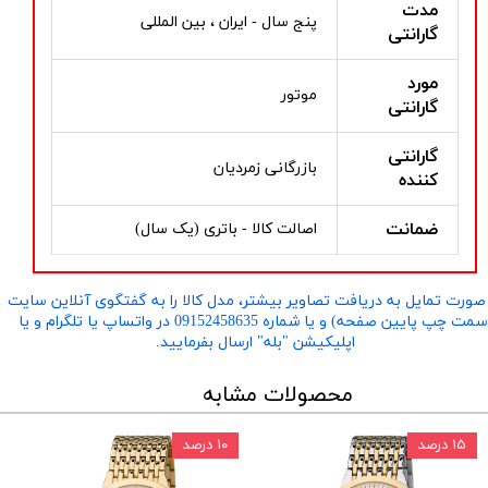
مدت
پنج سال - ایران ، بین المللی
گارانتی
مورد
موتور
گارانتی
گارانتی
بازرگانی زمردیان
کننده
ضمانت
اصالت کالا - باتری (یک سال)
صورت تمایل به دریافت تصاویر بیشتر، مدل کالا را به گفتگوی آنلاین سایت
​​​​​​​(سمت چپ پایین صفحه) و یا شماره 09152458635 در واتساپ یا تلگرام و یا
اپلیکیشن "بله" ارسال بفرمایید.
محصولات مشابه
۱۵ درصد
۱۰ درصد