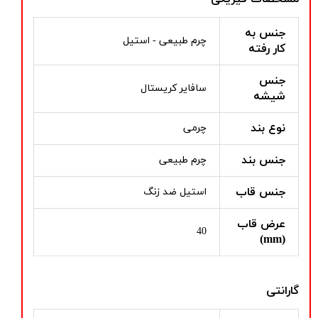
جنس به
چرم طبیعی - استیل
کار رفته
جنس
سافایر کریستال
شیشه
نوع بند
چرمی
جنس بند
چرم طبیعی
جنس قاب
استیل ضد زنگ
عرض قاب
40
(mm)
گارانتی