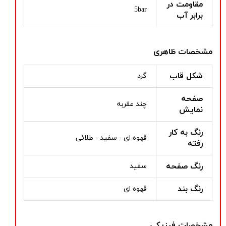
مقاومت در
5bar
برابر آب
مشخصات ظاهری
شکل قاب
گرد
صفحه
چند عقربه
نمایش
رنگ به کار
قهوه ای - سفید - طلائی
رفته
رنگ صفحه
سفید
رنگ بند
قهوه ای
مشخصات فیزیکی