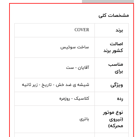
مشخصات کلی
برند
COVER
اصالت
ساخت سوئیس
کشور برند
مناسب
آقایان - ست
برای
ویژگی
شیشه ی ضد خش - تاریخ - زیر ثانیه
رده
کلاسیک - روزمره
نوع موتور
(نیروی
باتری
محرکه)