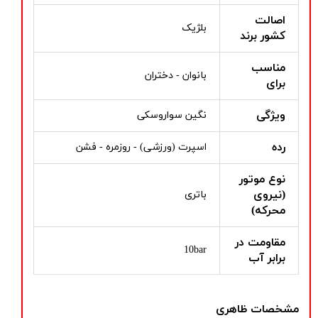
اصالت
بلژیک
کشور برند
مناسب
بانوان - دختران
برای
ویژگی
نگین سواروسکی
رده
اسپرت (ورزشی) - روزمره - فشن
نوع موتور
(نیروی
باتری
محرکه)
مقاومت در
10bar
برابر آب
مشخصات ظاهری