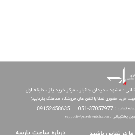
انی : مشهد - میدان جانباز - مرکز خرید پاژ - طبقه اول
هت خرید حضوری لطفا با تلفن های فروشگاه هماهنگ بفرمایید)
09152458635
051-37057977
اره تماس :
​​ایمیل پشتیبانی : support@parsehwatch.com
درباره ساعت پارسه
ا ما در تماس باشید