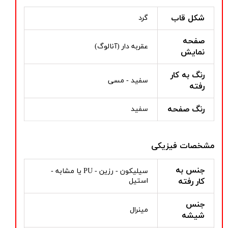
شکل قاب
گرد
صفحه
عقربه دار (آنالوگ)
نمایش
رنگ به کار
سفید - مسی
رفته
رنگ صفحه
سفید
مشخصات فیزیکی
جنس به
سیلیکون - رزین - PU یا مشابه -
کار رفته
استیل
جنس
مینرال
شیشه