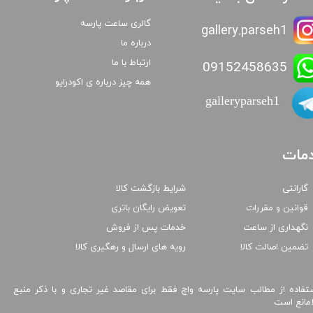
گالری ساعت پارسه
gallery.parseh1
درباره ما
ارتباط با ما
09152458635
همه چیز درباره ی اکودرایو
galleryparseh1
مات
گارانتی
شرایط بازگشت کالا
قوانین و مقررات
تعویض رایگان باتری
نگهداری از ساعت
خدمات پس از فروش
تضمین اصالت کالا
رویه های ارسال و رهگیری کالا
تفاده از مطالب سایت پارسه واچ فقط برای مقاصد غیر تجاری و با ذکر منبع
امانع است