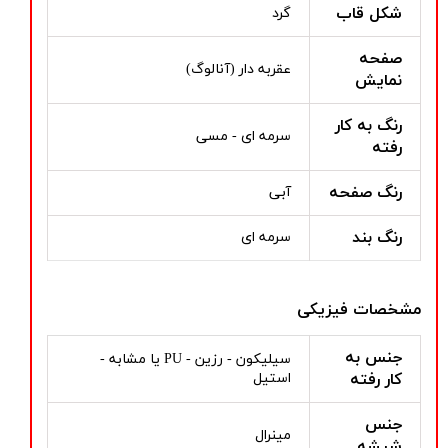
شکل قاب
گرد
صفحه
عقربه دار (آنالوگ)
نمایش
رنگ به کار
سرمه ای - مسی
رفته
رنگ صفحه
آبی
رنگ بند
سرمه ای
مشخصات فیزیکی
جنس به
سیلیکون - رزین - PU یا مشابه -
کار رفته
استیل
جنس
مینرال
شیشه