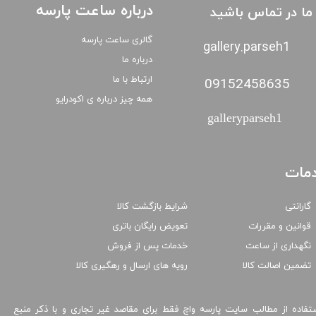
درباره ساعت پارسه
ا ما در تماس باشید
گالری ساعت پارسه
gallery.parseh1
درباره ما
ارتباط با ما
09152458635
همه چیز درباره ی اکودرایو
galleryparseh1
مات
گارانتی
شرایط بازگشت کالا
قوانین و مقررات
تعویض رایگان باتری
نگهداری از ساعت
خدمات پس از فروش
تضمین اصالت کالا
رویه های ارسال و رهگیری کالا
تفاده از مطالب سایت پارسه واچ فقط برای مقاصد غیر تجاری و با ذکر منبع