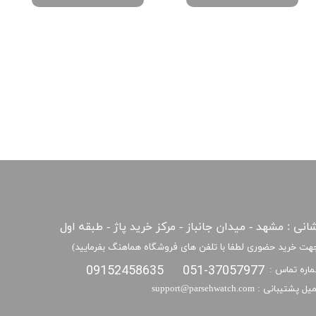
انی : مشهد - میدان جانباز - مرکز خرید پاژ - طبقه اول
هت خرید حضوری لطفا با تلفن های فروشگاه هماهنگ بفرمایید)
09152458635
051-37057977
اره تماس :
​​ایمیل پشتیبانی : support@parsehwatch.com