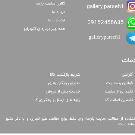
گالری ساعت پارسه
gallery.parseh1
درباره ما
ارتباط با ما
09152458635
همه چیز درباره ی اکودرایو
galleryparseh1
مات
گارانتی
شرایط بازگشت کالا
قوانین و مقررات
تعویض رایگان باتری
نگهداری از ساعت
خدمات پس از فروش
تضمین اصالت کالا
رویه های ارسال و رهگیری کالا
تفاده از مطالب سایت پارسه واچ فقط برای مقاصد غیر تجاری و با ذکر منبع
امانع است