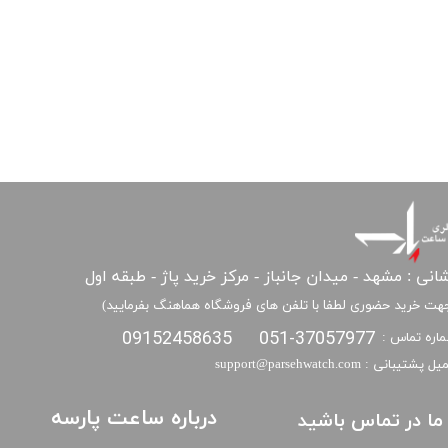
انی : مشهد - میدان جانباز - مرکز خرید پاژ - طبقه اول
هت خرید حضوری لطفا با تلفن های فروشگاه هماهنگ بفرمایید)
09152458635
051-37057977
اره تماس :
​​ایمیل پشتیبانی : support@parsehwatch.com
درباره ساعت پارسه
ا ما در تماس باشید