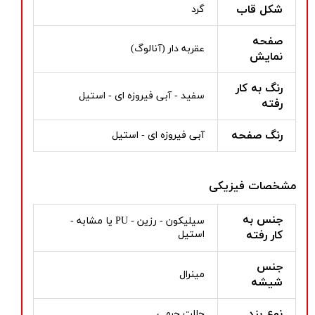
شکل قاب
گرد
صفحه
عقربه دار (آنالوگ)
نمایش
رنگ به کار
سفید - آبی فیروزه ای - استیل
رفته
رنگ صفحه
آبی فیروزه ای - استیل
مشخصات فیزیکی
جنس به
سیلیکون - رزین - PU یا مشابه -
کار رفته
استیل
جنس
مینرال
شیشه
نوع بند
حالت چرمی