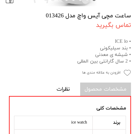
ساعت مچی آیس واچ مدل 013426
تماس بگیرید
• ICE lo
• بند سیلیکونی
• شیشه ی معدنی
• 2 سال گارانتی بین المللی
افزودن به علاقه مندی ها
مشخصات محصول
نظرات
مشخصات کلی
برند
ice watch