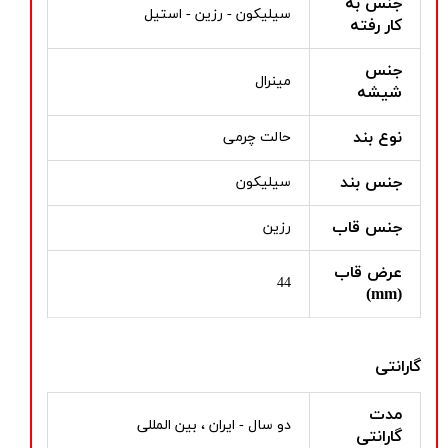
جنس به
سیلیکون - رزین - استیل
کار رفته
جنس
مینرال
شیشه
نوع بند
حالت چرمی
جنس بند
سیلیکون
جنس قاب
رزین
عرض قاب
44
(mm)
گارانتی
مدت
دو سال - ایران ، بین المللی
گارانتی