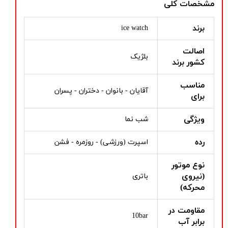
مشخصات کلی
برند
ice watch
اصالت
بلژیک
کشور برند
مناسب
آقایان - بانوان - دختران - پسران
برای
ویژگی
شب نما
رده
اسپرت (ورزشی) - روزمره - فشن
نوع موتور
(نیروی
باتری
محرکه)
مقاومت در
10bar
برابر آب