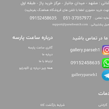
انی : مشهد - میدان جانباز - مرکز خرید پاژ - طبقه اول
هت خرید حضوری لطفا با تلفن های فروشگاه هماهنگ بفرمایید)
09152458635
051-37057977
اره تماس :
​​ایمیل پشتیبانی : support@parsehwatch.com
درباره ساعت پارسه
ا ما در تماس باشید
گالری ساعت پارسه
gallery.parseh1
درباره ما
ارتباط با ما
09152458635
همه چیز درباره ی اکودرایو
galleryparseh1
مات
گارانتی
شرایط بازگشت کالا