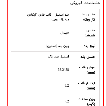
مشخصات فیزیکی
جنس به
بند استیل - قاب فلزی (آبکاری
کار رفته
یونیزاسیون)
جنس
مینرال
شیشه
نوع بند
پین بند (استیل)
جنس بند
استیل ضد زنگ
عرض قاب
38*33.2
(mm)
ارتفاع قاب
8.2
(mm)
وزن ساعت
62
(گرم)