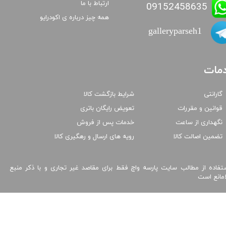
ارتباط با ما
09152458635
همه چیز درباره ی اکودرایو
galleryparseh1
مات
گارانتی
شرایط بازگشت کالا
قوانین و مقررات
تعویض رایگان باتری
نگهداری از ساعت
خدمات پس از فروش
تضمین اصالت کالا
رویه های ارسال و رهگیری کالا
تفاده از مطالب سایت پارسه واچ فقط برای مقاصد غیر تجاری و با ذکر منبع
امانع است