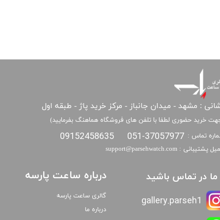
انی : مشهد - میدان جانباز - مرکز خرید پاژ - طبقه اول
هت خرید حضوری لطفا با تلفن های فروشگاه هماهنگ بفرمایید)
09152458635
051-37057977
اره تماس :
​​ایمیل پشتیبانی : support@parsehwatch.com
درباره ساعت پارسه
ا ما در تماس باشید
گالری ساعت پارسه
gallery.parseh1
درباره ما