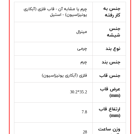
جنس به
چرم یا مشابه آن - قاب فلزی (آبکاری
کار رفته
یونیزاسیون) - استیل
جنس
مینرال
شیشه
نوع بند
چرمی
جنس بند
چرم
جنس قاب
فلزی (آبکاری یونیزاسیون)
عرض قاب
35.2*30.2
(mm)
ارتفاع قاب
7.8
(mm)
وزن ساعت
28