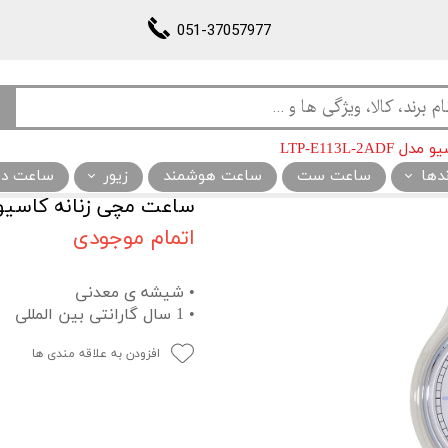
051-37057977
LTP-E113L-2
ندها
ساعت ست
ساعت هوشمند
زیور
ساعت دیو
ساعت مچی زنانه کاسیو مدل 3L-2ADF
اتمام موجودی
• شیشه ی معدنی
• 1 سال گارانتی بین المللی
افزودن به علاقه مندی ها