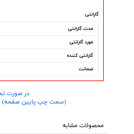
گارانتی
مدت گارانتی
مورد گارانتی
گارانتی کننده
ضمانت
در صورت تما
​​​​​​​(سمت چپ پایین صفحه) و یا شماره 09152458635 در واتساپ یا تلگرام و یا 
محصولات مشابه