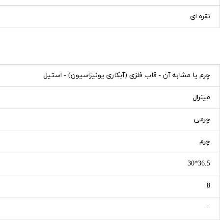
نقره ای
چرم یا مشابه آن - قاب فلزی (آبکاری یونیزاسیون) - استیل
مینرال
چرمی
چرم
36.5*30
8
–