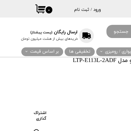
ورود
/
ثبت نام
۰
حساب کاربری
من
جستجو
ارسال رایگان
(پست پیشتاز)
تغییر گذر واژه
خریدهای بیش از هشت میلیون تومان
سفارشات
اری / رومیزی
تخفیفی ها
بر اساس قیمت
خروج از حساب
LTP-E11
کاربری
اشتراک
گذاری