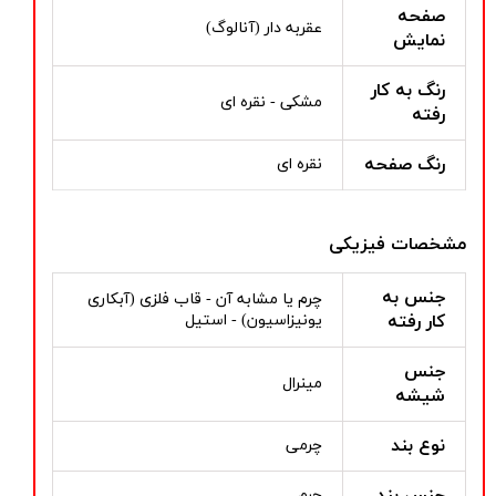
صفحه
عقربه دار (آنالوگ)
نمایش
رنگ به کار
مشکی - نقره ای
رفته
رنگ صفحه
نقره ای
مشخصات فیزیکی
جنس به
چرم یا مشابه آن - قاب فلزی (آبکاری
کار رفته
یونیزاسیون) - استیل
جنس
مینرال
شیشه
نوع بند
چرمی
جنس بند
چرم