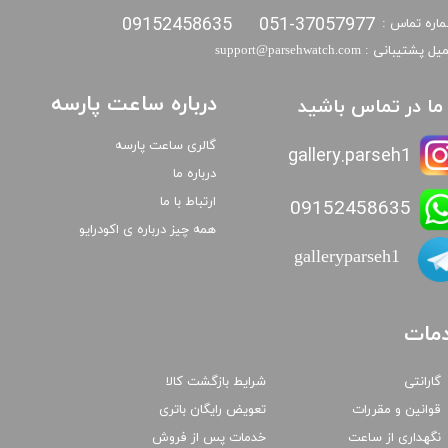
09152458635
051-37057977
اره تماس :
​​ایمیل پشتیبانی : support@parsehwatch.com
درباره ساعت پارسه
ا ما در تماس باشید
گالری ساعت پارسه
gallery.parseh1
درباره ما
ارتباط با ما
09152458635
همه چیز درباره ی اکودرایو
galleryparseh1
مات
گارانتی
شرایط بازگشت کالا
قوانین و مقررات
تعویض رایگان باتری
نگهداری از ساعت
خدمات پس از فروش